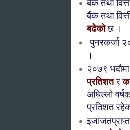
बैंक तथा वित्
बैंक तथा वित्
बढेको
छ ।
पुनरकर्जा २
।
२०७९ भदौमा 
प्रतिशत
क
र
अघिल्लो वर्ष
प्रतिशत रहे
इजाजतप्राप्