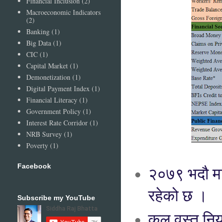
Financial Inclusion
(2)
Macroeconomic Indicators
(2)
Banking
(1)
Big Data
(1)
CIC
(1)
Capital Market
(1)
Demonetization
(1)
Digital Payment Index
(1)
Financial Literacy
(1)
Government Policy
(1)
Interest Rate Corridor
(1)
NRB Survey
(1)
Poverty
(1)
Facebook
२०७९ भदौ महि
रहेको छ ।
Subscribe my YouTube
कुल वस्तु निर