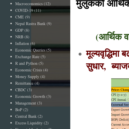
मुलुकको आर्थिक
Macroeconomics
(12)
COVID-19
(11)
CME
(9)
Nepal Rastra Bank
(9)
GDP
(8)
(आर्थिक व
NRB
(8)
Inflation
(6)
मूल्यवृद्धिमा
Economic Queries
(5)
Exchange Rate
(5)
सुधार, ब्याजद
R and Python
(5)
Economic Crisis
(4)
Money Supply
(4)
Remittance
(4)
CBDC
(3)
Economic Growth
(3)
Management
(3)
BoP
(2)
Central Bank
(2)
Excess Liquidity
(2)