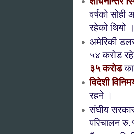
शोधनान्तर स्
वर्षको सोही 
रहेको थियो 
अमेरिकी डलर
५४ करोड रहे
३५ करोड
का
विदेशी विनिम
रहने ।
संघीय सरकार
परिचालन रु.