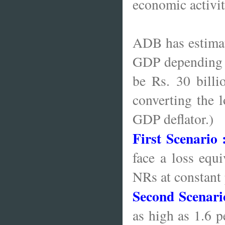
economic activi
ADB has estimat
GDP depending o
be Rs. 30 billi
converting the l
GDP deflator.)
First Scenario 
face a loss equi
NRs at constant 
Second Scenari
as high as 1.6 p