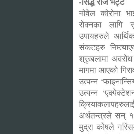
-सिद्ध राज भट्ट
नोवेल कोरोना भ
रोक्नका लागि 
उपायहरुले आर्थ
संकटहरु निम्त्या
श्रृखलामा अवरोध 
मागमा आएको गिराव
उत्पन्न ‘फाइनान्स
उत्पन्न ‘एक्पेक्
क्रियाकलापहरुला
अर्थतन्त्रले सन् १९
मुद्रा कोषले गर