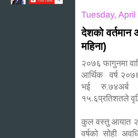
Tuesday, April
देशको वर्तमान 
महिना)
२०७६ फागुनमा वार
आर्थिक वर्ष २०७
भई रु.७४अर्ब ९
१५.६प्रतिशतले वृद
कुल वस्तु आयात 
वर्षको सोही अवध