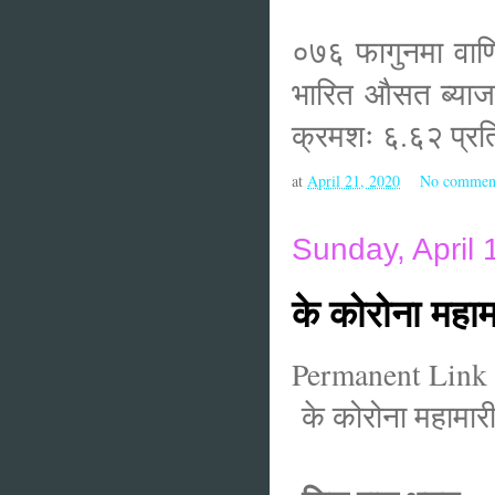
०७६ फागुनमा वाणि
भारित औसत ब्याजद
क्रमशः ६.६२ प्र
at
April 21, 2020
No commen
Sunday, April 
के कोरोना महाम
Permanent Link 
के कोरोना महामारी