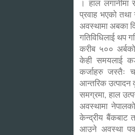
। हाल लगानीमा रहे
प्रवाह भएको तथा उ
अवस्थामा अबका दिन
गतिविधिलाई थप गत
करीब ५०० अर्बको ह
केही समयलाई कडाई
कर्जाहरु जस्तैः 
आन्तरिक उत्पादन वृ
समग्रमा, हाल उत्
अवस्थामा नेपालको
केन्द्रीय बैंकबा
आउने अवस्था पक