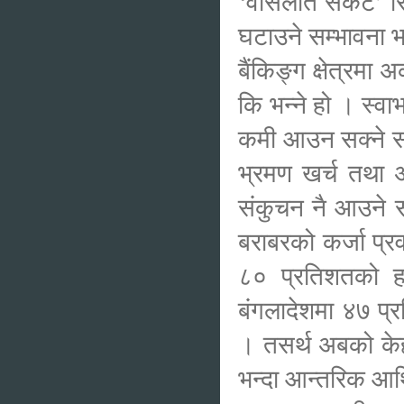
‘वासलात संकट’ सिर्
घटाउने सम्भावना भए
बैंकिङ्ग क्षेत्रमा
कि भन्ने हो । स्वाभ
कमी आउन सक्ने सम्
भ्रमण खर्च तथा अ
संकुचन नै आउने स
बराबरको कर्जा प्रव
८० प्रतिशतको हा
बंगलादेशमा ४७ प्र
। तसर्थ अबको केह
भन्दा आन्तरिक आर्