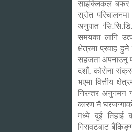
साइक्लिकल बफर स
स्रोत परिचालनमा द
अनुपात ‘सि.सि.डि
समयका लागि उत्पा
क्षेत्रमा प्रवाह हु
सहजता अपनाउनु पर्
दशौं, कोरोना संक
भएमा वित्तीय क्षे
निरन्तर अनुगमन 
कारण नै घरजग्गाको 
मध्ये दुई तिहाई
गिरावटबाट बैंकिङ्