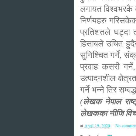
लगायत विश्वभरकै के
निर्णयहरु गरिसके
प्रतिशतले घट्दा 
हिसाबले उचित हुद
सुनिश्चित गर्ने, स
प्रवाह कसरी गर्ने
उत्पादनशील क्षेत्र
गर्ने भन्ने तिर सम्
(लेखक नेपाल राष्ट
लेखकका नीजि विचा
at
April 19, 2020
No commen