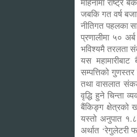
महिनामा राष्ट्र ब
जबकि गत वर्ष बजा
नीतिगत पहलका साथ
प्रणालीमा ५० अर्
भविश्यमै तरलता सं
यस महामारीबाट बैं
सम्पत्तिको गुणस्त
तथा वासलात संकट’ 
वृद्धि हुने चिन्ता
बैंकिङ्ग क्षेत्र
यस्तो अनुपात १.८
अर्थात ‘रेगुलेटर