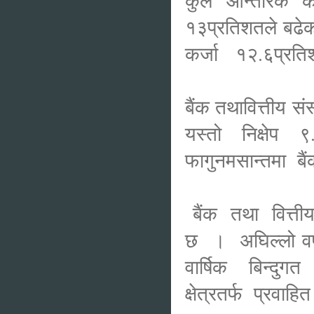
कुल आन्तरिक कर्ज
१३प्रतिशतले बढे
कर्जा १२.६प्रति
बैंक तथावित्तीय सं
यस्तो निक्षेप 
फागुनमसान्तमा बैं
बैंक तथा वित्तीय
छ । अघिल्लो वर
वार्षिक बिन्दुग
क्षेत्रतर्फ प्रवा