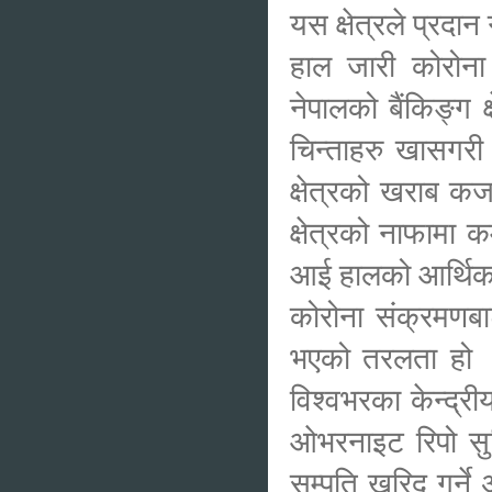
यस क्षेत्रले प्रदान
हाल जारी कोरोना स
नेपालको बैंकिङ्ग 
चिन्ताहरु खासगरी
क्षेत्रको खराब कर
क्षेत्रको नाफामा क
आई हालको आर्थिक पर
कोरोना संक्रमणबाट 
भएको तरलता हो । 
विश्वभरका केन्द्र
ओभरनाइट रिपो सु
सम्पति खरिद गर्न