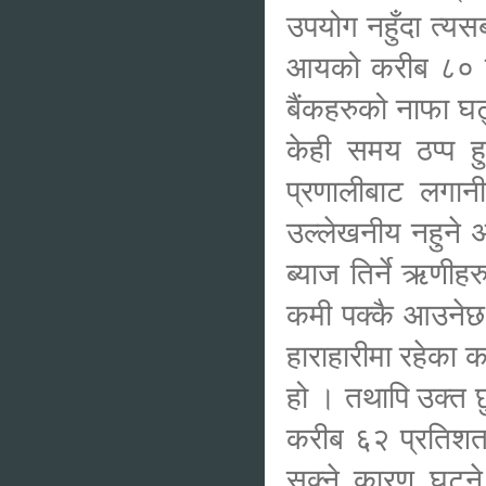
उपयोग नहुँदा त्यसब
आयको करीब ८० प्र
बैंकहरुको नाफा घट्
केही समय ठप्प हुन
प्रणालीबाट लगान
उल्लेखनीय नहुने अन
ब्याज तिर्ने ऋणीह
कमी पक्कै आउनेछ ।
हाराहारीमा रहेका
हो । तथापि उक्त छ
करीब ६२ प्रतिशत ह
सक्ने कारण घट्ने