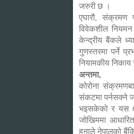
जरुरी छ ।
एघारौ, संक्रमण 
विवेकशील नियमन खुक
केन्द्रीय बैंकले ध
गुणस्तरमा पर्ने प
नियामकीय निकाय
अन्तमा,
कोरोना संक्रमणबाट
संकटमा पर्नसक्ने 
भइसकेको र यस क्
जोखिममा आधारित स
हुनाले नेपालको बैं