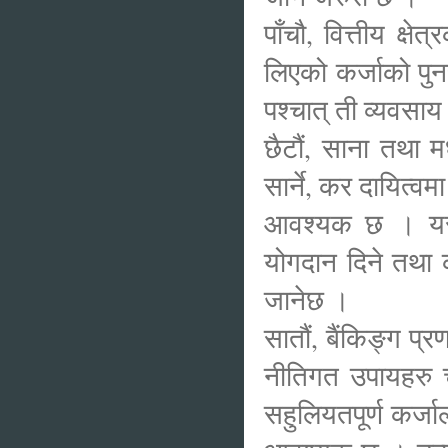
पाँचौ, वित्तीय क्ष
लिएको कर्जाको प
पश्चात् ती व्यवसाय 
छैटौं, साना तथा 
सार्ने, कर दायित्व
आवश्यक छ । यसो 
योगदान दिने तथा क
जानेछ ।
सातौं, बैंकिङ्ग प
नीतिगत उपायहरु च
सहुलियतपूर्ण कर्जा