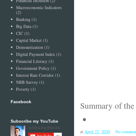
Financial Inclusion
(2)
Macroeconomic Indicators
(2)
Banking
(1)
Big Data
(1)
CIC
(1)
Capital Market
(1)
Demonetization
(1)
Digital Payment Index
(1)
Financial Literacy
(1)
Government Policy
(1)
Interest Rate Corridor
(1)
NRB Survey
(1)
Poverty
(1)
Facebook
Summary of the r
Subscribe my YouTube
at
April 22, 2020
No commen