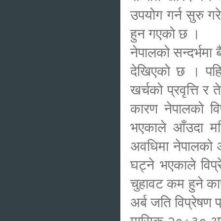
उपयोग गर्न सुरु ग
हुन गएको छ ।
नेपालको सन्दर्भमा 
देखिएको छ । पहिल
खर्चको प्रवृत्ति र
कारण नेपालको विप
भएकाले आँउदा मह
अवधिमा नेपालको आय
घट्ने भएकाले विप
चुहावट कम हुने क
अर्ब जति विप्रेषण
मासिक २०÷३० अर्