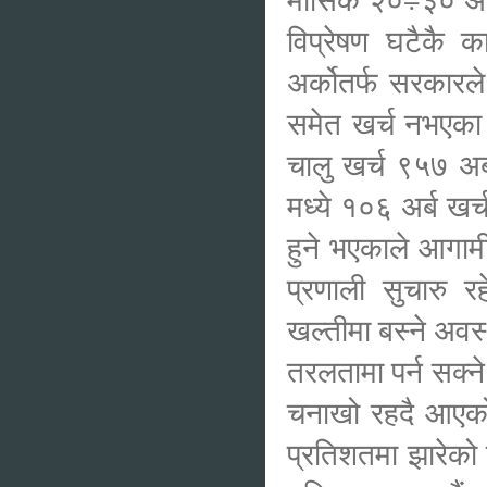
विप्रेषण घटैकै क
अर्कोतर्फ सरकारले
समेत खर्च नभएका 
चालु खर्च ९५७ अर
मध्ये १०६ अर्ब खर्
हुने भएकाले आगामी 
प्रणाली सुचारु र
खल्तीमा बस्ने अव
तरलतामा पर्न सक्ने 
चनाखो रहदै आएको
प्रतिशतमा झारेको 