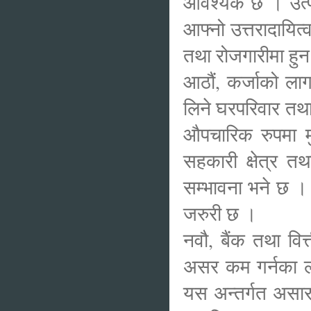
आवश्यक छ । उत्पादन
आफ्नो उत्तरादायित
तथा रोजगारीमा हुन 
आठौं, कर्जाको ला
लिने घरपरिवार तथ
औपचारिक रुपमा मु
सहकारी क्षेत्र त
सम्भावना भने छ ।
जरुरी छ ।
नवौ, बैंक तथा वित्
असर कम गर्नका ल
यस अन्तर्गत असार