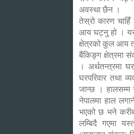
अवस्था छैन ।
तेस्रो कारण चाहिँ
आय घट्नु हो । यस
क्षेत्रको कुल आय 
बैंकिङ्ग क्षेत्रमा 
। अर्थतन्त्रमा घर
घरपरिवार तथा व्यव
जान्छ । हालसम्म 
नेपालमा हाल लगान
भएको छ भने करीब
लम्बिदै गएमा यस्