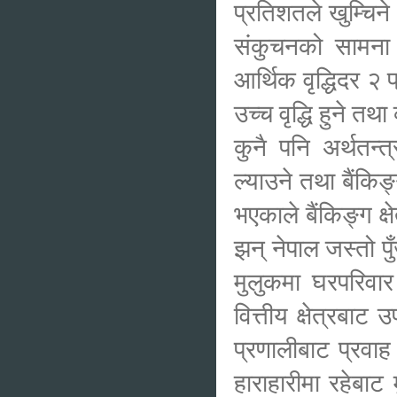
प्रतिशतले खुम्चिन
संकुचनको सामना ग
आर्थिक वृद्धिदर २
उच्च वृद्धि हुने 
कुनै पनि अर्थतन्त
ल्याउने तथा बैंकिङ
भएकाले बैंकिङ्ग क्
झन् नेपाल जस्तो पु
मुलुकमा घरपरिवार
वित्तीय क्षेत्रबाट
प्रणालीबाट प्रवाह
हाराहारीमा रहेबा