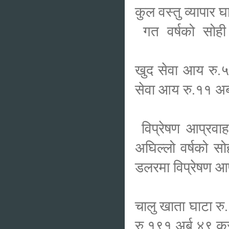
कुल वस्तु व्यापा
गत वर्षको सोही 
खुद सेवा आय रु.५
सेवा आय रु.११ अर्
विप्रेषण आप्रवा
अघिल्लो वर्षको स
डलरमा विप्रेषण आप
चालु खाता घाटा रु
रु.१९१ अर्ब ४९ क