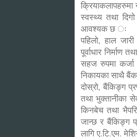
क्रियाकलापहरुमा न
स्वस्थ्य तथा दिग
आवश्यक छ ः
पहिलो, हाल जारी स
पूर्वाधार निर्माण
सहज रुपमा कर्जा
निकायका साथै बैंक त
दोस्रो, बैंकिङ्ग प
तथा भुक्तानीका स
किनबेच तथा भैपरि
जान्छ र बैंकिङ्ग
लागि ए.टि.एम. मेशिन 