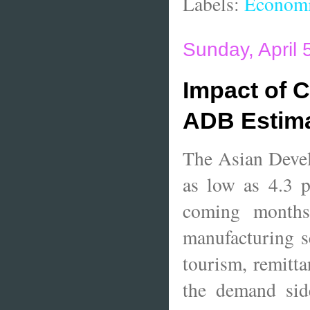
Labels:
Economi
Sunday, April 
Impact of C
ADB Estim
The Asian Devel
as low as 4.3 p
coming months
manufacturing s
tourism, remitta
the demand side