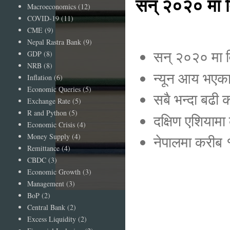
सन् २०२० मा व
Macroeconomics
(12)
COVID-19
(11)
CME
(9)
Nepal Rastra Bank
(9)
सन् २०२० मा व
GDP
(8)
NRB
(8)
न्यून आय भएका
Inflation
(6)
Economic Queries
(5)
सबै भन्दा बढी
Exchange Rate
(5)
R and Python
(5)
दक्षिण एशियाम
Economic Crisis
(4)
Money Supply
(4)
नेपालमा करीब
Remittance
(4)
CBDC
(3)
Economic Growth
(3)
Management
(3)
BoP
(2)
Central Bank
(2)
Excess Liquidity
(2)