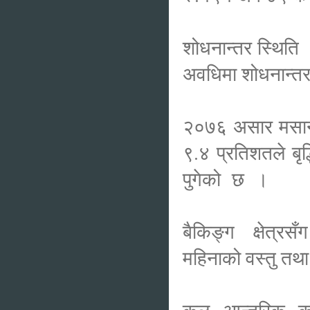
शोधनान्तर स्थित
अवधिमा शोधनान्त
२०७६ असार मसान्त
९.४ प्रतिशतले 
पुगेको छ ।
बैकिङ्ग क्षेत्र
महिनाको वस्तु तथा 