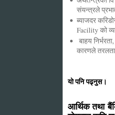
संयन्त्रले प्र
ब्याजदर करिड
Facility को व
बाहय निर्भरता
कारणले तरलताको 
यो पनि पढ्नुस।
आर्थिक तथा बैं