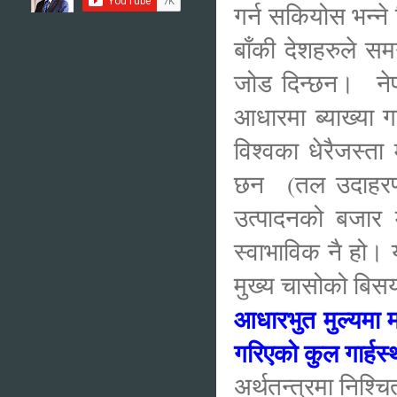
गर्न सकियोस भन्ने 
बाँकी देशहरुले सम
जोड दिन्छन। नेपा
आधारमा ब्याख्या
विश्वका धेरैजस्ता
छन (तल उदाहरण हे
उत्पादनको बजार मु
स्वाभाविक नै हो। 
मुख्य चासोको बि
आधारभुत मुल्यमा म
गरिएको कुल गार्ह
अर्थतन्त्रमा निश्