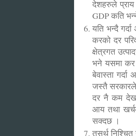
देशहरुले प्रा
GDP कति भन्न
यति भन्दै गर्दा
करको दर परिव
क्षेत्रगत उत्प
भने यसमा कर 
बेवास्ता गर्द
जस्तै सरकारले
दर नै कम देखा
आय तथा खर्चको
सक्दछ ।
तसर्थ निश्चित उ