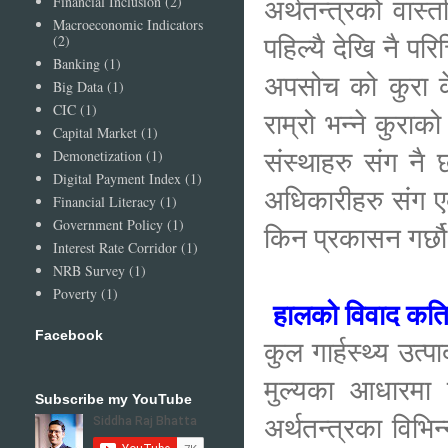
अर्थतन्त्रको वास्
Financial Inclusion
(2)
Macroeconomic Indicators
पहिल्यै देखि नै प
(2)
Banking
(1)
अपसोच को कुरा के 
Big Data
(1)
CIC
(1)
राम्रो भन्ने कुरा
Capital Market
(1)
संस्थाहरु संग न
Demonetization
(1)
Digital Payment Index
(1)
अधिकारीहरु संग ए
Financial Literacy
(1)
Government Policy
(1)
किन प्रकासन गर्छौ
Interest Rate Corridor
(1)
NRB Survey
(1)
Poverty
(1)
हालको विवाद कत
Facebook
कुल गार्हस्थ्य उत्
मुल्यका आधारमा ब
Subscribe my YouTube
अर्थतन्त्रका विभिन