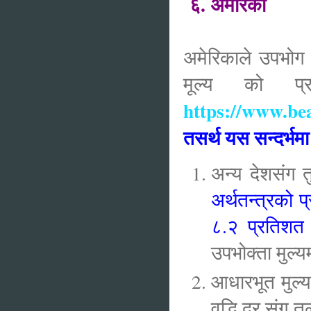
६. अमेरिका
अमेरिकाले उपभोग 
मूल्य को प्र
https://www.be
तसर्थ यस सन्दर्भम
अन्य देशसंग तुल
अर्थतन्त्रको 
८.२ प्रतिशत 
उपभोक्ता मुल्य
आधारभूत मुल्यम
वृद्धि दर संग