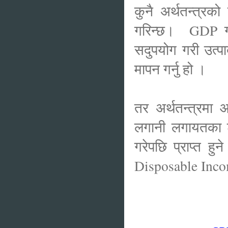
कुनै अर्थतन्त्रक
गरिन्छ। GDP गणन
सदुपयोग गरी उत्पा
मापन गर्नु हो ।
तर अर्थतन्त्रमा आ
लगानी लगायतका श
गरेपछि प्राप्त 
Disposable Inco