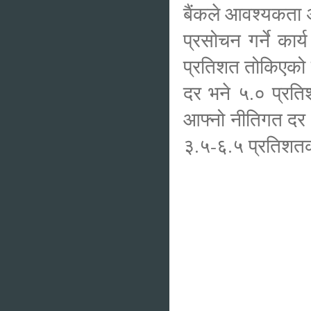
बैंकले आवश्यकता अ
प्रसोचन गर्ने कार
प्रतिशत तोकिएको 
दर भने ५.० प्रतिश
आफ्नो नीतिगत दर 
३.५-६.५ प्रतिशतको