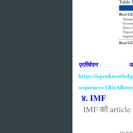
प्रतिव
https://openknowled
sequence=1&isAllow
४. IMF
IMF को article IV