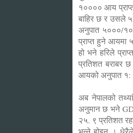
१०००० आय प्राप्
बाहिर छ र उसले ५
अनुपात ५०००/१००
प्राप्त हुने आयमा
हो भने हरिले प्रा
प्रतिशत बराबर छ।
आयको अनुपात १
अब नेपालको तथ्या
अनुमान छ भने GDP
२५. ९ प्रतिशत रहन
भन्ने होइन । धेरै