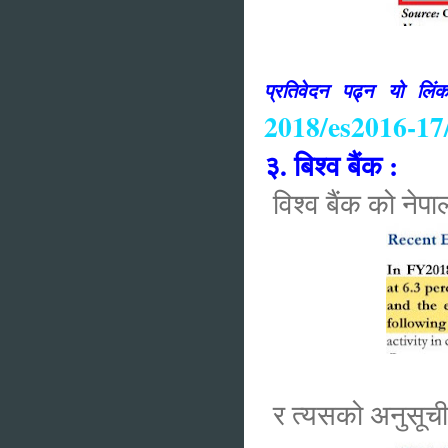
प्रतिवेदन पढ्न यो लि
2018/es2016-17
३. बिश्व बैंक :
विश्व बैंक को नेपाल 
र त्यसको अनुसूचीम