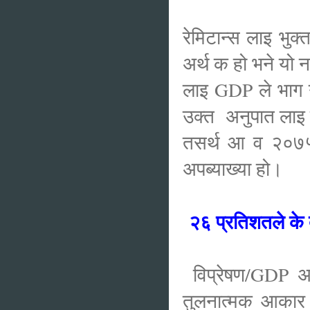
रेमिटान्स लाइ भु
अर्थ क हो भने यो 
लाइ GDP ले भाग ग
उक्त अनुपात लाइ त
तसर्थ आ व २०७५/
अपब्याख्या हो।
२६ प्रतिशतले के
विप्रेषण/GDP अनु
तुलनात्मक आकार 