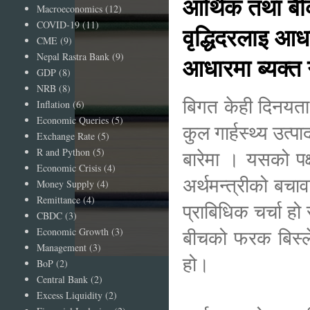
आर्थिक तथा बैकि
Macroeconomics
(12)
COVID-19
(11)
वृद्धिदरलाइ आध
CME
(9)
Nepal Rastra Bank
(9)
आधारमा ब्यक्त ग
GDP
(8)
NRB
(8)
बिगत केही दिनयता 
Inflation
(6)
Economic Queries
(5)
कुल गार्हस्थ्य उत्
Exchange Rate
(5)
R and Python
(5)
बारेमा । यसको पक
Economic Crisis
(4)
अर्थमन्त्रीको बचा
Money Supply
(4)
Remittance
(4)
प्राबिधिक चर्चा ह
CBDC
(3)
Economic Growth
(3)
बीचको फरक बिस्लेषण
Management
(3)
हो।
BoP
(2)
Central Bank
(2)
Excess Liquidity
(2)