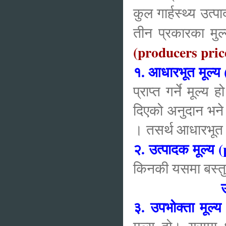
कुल गार्हस्थ्य उत्
तीन प्रकारका मुल
(producers price
१. आधारभूत मूल्य 
प्राप्त गर्ने मूल
दिएको अनुदान भने स
। तसर्थ आधारभूत मू
२. उत्पादक मूल्य 
किनकी यसमा बस्तुम
३. उपभोक्ता मूल