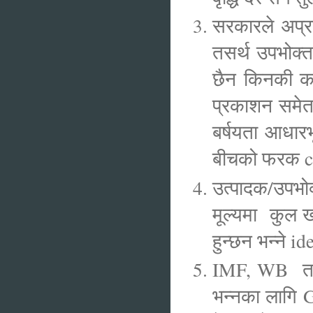
सरकारले अप्र
तसर्थ उपभोक्त
छैन किनकी करक
प्रकाशन समेत
बर्षयता आधारभ
बीचको फरक c
उत्पादक/उपभोक्
मूल्यमा कुल ख
हुन्छन भन्ने 
IMF, WB तथा 
भन्नका लागि G