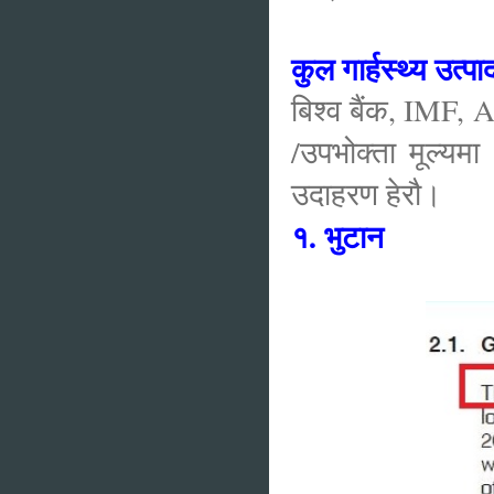
कुल गार्हस्थ्य उत्प
बिश्व बैंक, IMF, A
/उपभोक्ता मूल्यमा
उदाहरण हेरौ।
१. भुटान