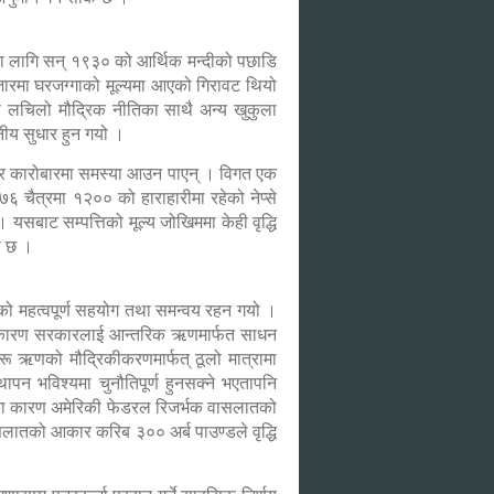
ा लागि सन् १९३० को आर्थिक मन्दीको पछाडि
ारमा घरजग्गाको मूल्यमा आएको गिरावट थियो
को लचिलो मौद्रिक नीतिका साथै अन्य खुकुला
ीय सुधार हुन गयो ।
ेयर कारोबारमा समस्या आउन पाएन् । विगत एक
०७६ चैत्रमा १२०० को हाराहारीमा रहेको नेप्से
सबाट सम्पत्तिको मूल्य जोखिममा केही वृद्धि
ो छ ।
तिको महत्वपूर्ण सहयोग तथा समन्वय रहन गयो ।
ा कारण सरकारलाई आन्तरिक ऋणमार्फत साधन
 ऋणको मौद्रिकीकरणमार्फत् ठूलो मात्रामा
न भविश्यमा चुनौतिपूर्ण हुनसक्ने भएतापनि
णका कारण अमेरिकी फेडरल रिजर्भक वासलातको
सलातको आकार करिब ३०० अर्ब पाउण्डले वृद्धि