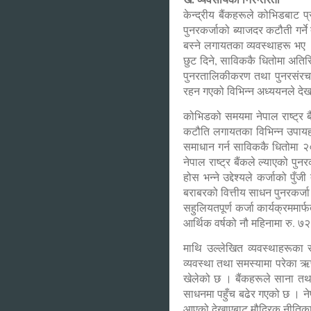
केन्द्रीय बैंकहरूले कोभिडबाट प
पुनरकर्जाको ब्याजदर कटौती गर्ने
बस्ने लगायतका व्यवस्थाहरू भए
छुट दिने, साविककै धितोमा अतिरिक्
पुनरतालिकीकरण तथा पुनरसंरचना 
रहन गएको विभिन्न अध्ययनले दे
कोभिडको समयमा नेपाल राष्ट्र बै
कटौति लगायतका विभिन्न उपायहर
समाधान गर्न साविककै धितोमा २० 
नेपाल राष्ट्र बैंकले ल्याएको प
होस भन्ने उद्देश्यले कर्जाको 
बराबरको वित्तीय साधन पुनरकर्जा
सहुलियतपूर्ण कर्जा कार्यक्रममार
आर्थिक वर्षको नौ महिनामा रु. ७२
माथि उल्लेखित व्यवस्थाहरूका 
व्यवस्था तथा समस्यामा परेका ऋण
खेलेको छ । बैंकहरूले साना तथा 
साधनमा पहुँच बढेर गएको छ । नेपा
आएको देखाएबाट मौद्रिक नीतिका