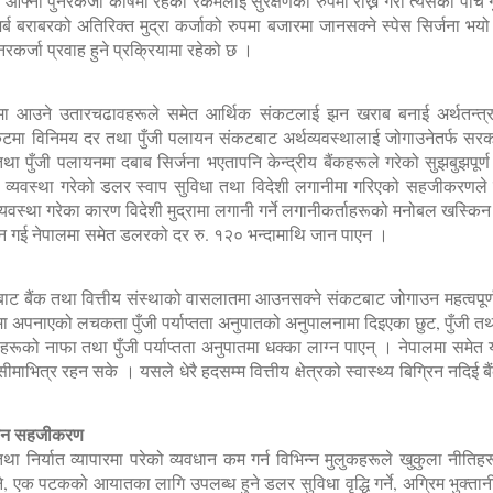
ले आफ्नो पुनरकर्जा कोषमा रहेको रकमलाई सुरक्षणको रुपमा राख्ने गरी त्यसको पाँच ग
ब बराबरको अतिरिक्त मुद्रा कर्जाको रुपमा बजारमा जानसक्ने स्पेस सिर्जना भयो
कर्जा प्रवाह हुने प्रक्रियामा रहेको छ ।
दरमा आउने उतारचढावहरूले समेत आर्थिक संकटलाई झन खराब बनाई अर्थतन्त्
ा विनिमय दर तथा पुँजी पलायन संकटबाट अर्थव्यवस्थालाई जोगाउनेतर्फ सरकार 
ा पुँजी पलायनमा दबाब सिर्जना भएतापनि केन्द्रीय बैंकहरूले गरेको सुझबुझपूर्ण
े व्यवस्था गरेको डलर स्वाप सुविधा तथा विदेशी लगानीमा गरिएको सहजीकरणले प्
्यवस्था गरेका कारण विदेशी मुद्रामा लगानी गर्ने लगानीकर्ताहरूको मनोबल खस्क
 गई नेपालमा समेत डलरको दर रु. १२० भन्दामाथि जान पाएन ।
टबाट बैंक तथा वित्तीय संस्थाको वासलातमा आउनसक्ने संकटबाट जोगाउन महत्वपूर्
मा अपनाएको लचकता पुँजी पर्याप्तता अनुपातको अनुपालनामा दिइएका छुट, पुँजी 
थाहरूको नाफा तथा पुँजी पर्याप्तता अनुपातमा धक्का लाग्न पाएन् । नेपालमा सम
ीमाभित्र रहन सके । यसले धेरै हदसम्म वित्तीय क्षेत्रको स्वास्थ्य बिग्रिन नदि
ापन सहजीकरण
र्यात व्यापारमा परेको व्यवधान कम गर्न विभिन्न मुलुकहरूले खुकुला नीतिहरू
ने, एक पटकको आयातका लागि उपलब्ध हुने डलर सुविधा वृद्धि गर्ने, अग्रिम भुक्ता