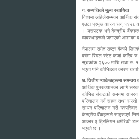
ग. सम्पत्तिको मूल्य स्थायित्व
विश्वमा अहिलेसम्मका आर्थिक स
एउटा प्रमुख कारण सन् १९२८ को
। यसपटक भने केन्द्रीय बैंकहरू
व्यवस्थाहरूले जगाएको आशाका क
नेपालमा समेत राष्ट्र बैंकले 
वर्षमा रियल स्टेट कर्जा करिब र
सूचकांक २६०० माथि तथा रु. १५००
भएता पनि कोभिडका कारण घरपरिवा
घ. वित्तीय प्याकेजहरूमा समन्व
आर्थिक पुनरुत्थानका लागि सरकार
कोभिड संकटको समयमा राजस्व 
परिचालन गर्न सहज तथा सस्तो 
साधन परिचालन गरी घरपरिवार तथ
केन्द्रीय बैंकहरूले साहसपूर्
आकार ३ ट्रिलियन अमेरिकी डलरबा
भएको छ ।