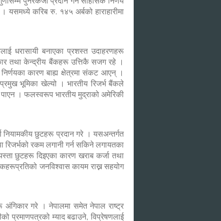
ुणासम्म पुनरकर्जा प्रदान गर्ने साहसिक निर्णय
 । यसमध्ये करिब रु. १४५ अर्बको हाराहारीमा
रलाई धरासायी बनाएका प्रशस्त उदाहरणहरू
तथा केन्द्रीय बैंकहरू उत्तिकै सजग रहे ।
 निर्णयका कारण बाह्य क्षेत्रमा संकट आएन् ।
रमुख भूमिका खेल्यो । भारतीय रिजर्भ बैंकले
िन पाएन । फलस्वरूप भारतीय मुद्राको अमेरिकी
ण नियामकीय छुटहरू प्रदान गरे । यसअन्तर्गत
तथा रिजर्भको रकम लगानी गर्न सकिने लगायतका
ेत यस्ता छुटहरू दिइएका कारण खराब कर्जा तथा
ई बैंकहरूप्रतिको जनविश्वास कायम राख्न सहयोग
 अंगिकार गरे । नेपालमा समेत नेपाल राष्ट्र
नीको प्रमाणपत्रको म्याद बढाउने, विप्रेषणलाई