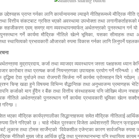
क उद्देश्यहरू प्राप्त गर्नका लागि कार्यान्वयनमा ल्याइने नीतिहरूमध्ये मौद्रिक नीत
क तथा वित्तीय संकटबाट ग्रसित भएको अवस्थामा उपभोक्ता तथा लगानीकर्ताहरूक
हजीकरण एवम् समग्र माग व्यवस्थापनमार्फत् अर्थतन्त्रको पुनरुत्थान गर्न यो 
ुनरुत्थान गर्ने कार्यमा मौद्रिक नीतिले खेल्ने भूमिका, यसका सीमाहरू तथा 
धि तथा स्थायित्वको प्रभावकारी औजारको रुपमा विकास गर्नका लागि लिनुपर्ने पहलकद
ंरचना
्थतन्त्रमा मुद्राप्रदाय, कर्जा तथा व्याजदर व्यवस्थापन जस्ता पक्षहरूमा ध्यान केन्
बजार कारोबार तथा प्रत्यक्ष कर्जा नियन्त्रणका उपायहरू प्रयोग गर्ने गरिन्थ्यो 
 वृद्धिमा टेवा पुर्याउने तथा रोजगारी सिर्जना गर्ने कार्यमा प्रोत्साहन दिने गर
श्न चिन्ह खडा हुने विषयमा विभिन्न सैद्धान्तिक तथा अनुभवजन्य प्रमाणहरू भेट
नि कर्जाको माग हुँदैन र बैंक तथा वित्तीय संस्थाहरूमा पनि जोखिम मोल्न नचाह
रिक नीतिले अर्थतन्त्रको पुनरुत्थान गर्ने कार्यमा प्रभावकारी भूमिका खेल्न सक
े गरिन्छ ।
 भएका मौद्रिक कार्यप्रणालीका सिद्धान्तहरूमा समेत मौद्रिक नीतिलाई आर्थिक व
ा लिने गरिएको छ । चाहे नोबेल पुरस्कार विजेता अर्थशास्त्री मिल्टन फ्राइडम्या
स वा रबर्ट लुकास तथा टोमस सार्जेन्टको ‘विवेकशील एजेन्टका कारण सार्वजनिक रुपमा 
 मौद्रिक नीतिको मुख्य जोड आर्थिक वृद्धि तथा पुनरुत्थानभन्दा पनि स्थायित्व कायम गर