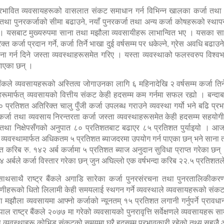
्रभावित व्यवसायहरूको वासलात संकट समाधान गर्न विभिन्न खालका कर्जा तथा कर्ज
 तथा पुनरकर्जाको सीमा बढाउने, नयाँ पुनरकर्जा तथा अन्य कर्जा कोषहरूको स्थापना 
 । यसबाट मुख्यरुपमा साना तथा मझौला व्यवसायीहरू लाभान्वित भए । यसका साथ
त कर्जा प्रदान गर्ने, कर्जा तिर्ने भाखा दुई वर्षसम्म पर धकेल्ने, ग्रेस अवधि बढाउन
गर्न दिने जस्ता व्यवस्थाहरूसमेत गरिए । यस्ता व्यवस्थाको फलस्वरुप विश्वभर
खाएका छन् ।
ंकले व्यवसायहरूको अस्तित्व जोगाउनका लागि ६ महिनादेखि २ वर्षसम्म कर्जा तिर्न
ूमार्फत् व्यवसायको वित्तीय संकट केही हदसम्म कम गर्नमा सफल रह्यो । बन्दा
प्रतिशत अतिरिक्त चालु पुँजी कर्जा उपलब्ध गराउने व्यवस्था गर्यो भने बढि प्
ुनरकर्जा तथा व्यवसाय निरन्तरता कर्जा जस्ता व्यवस्थाहरूसमेत केही हदसम्म सहय
पुँजी तथा निक्षेपसँगको अनुपात ८० प्रतिशतबाट बढाएर ८५ प्रतिशत पुर्याइयो । 
 व्यवस्थामार्फत अधिकतम ५ प्रतिशत ब्याजदरमा उपयोग गर्न पाएका छन् भने साना तथ
्फत करिब रु. १४२ अर्ब कर्जामा ५ प्रतिशत ब्याज अनुदान सुविधा प्राप्त गरेका छन् 
४ अर्बले कर्जा विस्तार गरेका छन् जुन अघिल्लो एक वर्षभन्दा करिब २२.५ प्रतिशतल
साथसाथै राष्ट्र बैंकले अगाडि सारेका कर्जा पुनरसंरचना तथा पुनरतालिकीकरण 
ीहरूको धितो लिलामी केही समयलाई स्थगन गर्ने व्यवस्थाले व्यवसायहरूको संकटमा
मझौला व्यवसायमा आफ्नो कर्जाको न्यूनतम् १५ प्रतिशत लगानी गर्नुपर्ने प्रावधान
ल राष्ट्र बैंकले २०७७ मा गरेको व्यवसायको पुनरावृत्ति सर्वेक्षणले व्यवसायहरू सा
 व्यवस्थाहरू कोभिड संकटको समयमा घरै हदसम्म प्रभावकारी रहेको तथ्य सहजै 