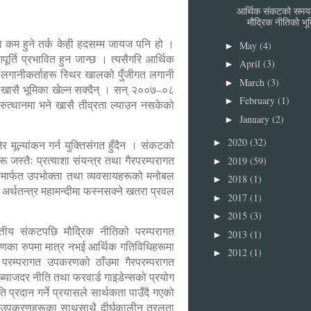
आर्थिक संकटको समय
मौद्रिक नीतिको भू
 कम हुने तर्क केही हदसम्म जायज पनि हो ।
May
(4)
►
्ति प्रभावित हुन जान्छ । त्यसैगरि आर्थिक
April
(3)
►
भने लगानीकर्ताहरू स्थिर खालको पुँजीगत लगानी
March
(3)
►
ा खासै भूमिका खेल्न सक्दैन् । सन् २००७–०८
February
(1)
►
नरुत्थानमा भने खासै तीव्रता ल्याउन नसकेको
January
(2)
►
2020
(32)
►
र मूल्यांकन गर्न युक्तिसंगत हुँदैन । संकटको
जस्तैः प्रत्याशा संयन्त्र तथा गैरपरम्परागत
2019
(59)
►
ामार्फत उपभोक्ता तथा व्यवसायहरूको मनोबल
2018
(1)
►
 अर्थतन्त्र महामन्दीमा फस्नसक्ने खतरा प्रवल
2017
(1)
►
2015
(3)
►
तीय संकटपछि मौद्रिक नीतिको परम्परागत
2013
(1)
►
णका रुपमा मात्र नभई आर्थिक गतिविधिहरूमा
2012
(1)
►
र परम्परागत उपकरणको ठाँउमा गैरपरम्परागत
ाजदर नीति तथा फरवार्ड गाइडेन्सको प्रयोग
्रदान गर्ने प्रयासले सार्थकता पाउँदै गएको
ागत उपकरणहरूका साथसाथै दीर्घकालीन तरलता