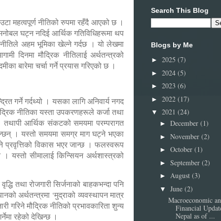
Search This Blog
ि एउटा महत्वपूर्ण नीतिको रुपमा रहँदै आएको छ ।
ो मनोबल घट्न नदिई आर्थिक गतिविधिहरूमा थप
नीतिले अहम भूमिका खेल्ने गर्दछ । यो लेखमा
Blogs by Me
आगामी दिनमा मौद्रिक नीतिलाई अर्थतन्त्रको
2025
(7)
►
मीका बारेमा चर्चा गर्ने प्रयास गरिएको छ ।
2024
(5)
►
2023
(6)
►
2022
(17)
►
द्रित गर्ने गर्दथ्यो । यसका लागि अनिवार्य नगद
। मौद्रिक नीतिका यस्ता उपकरणहरूले कर्जा तथा
2021
(24)
▼
्दछन् । तथापी आर्थिक संकटको समयमा परम्परागत
December
(1)
►
िन्छन् । यस्तो समयमा समग्र माग घट्ने भएका
November
(2)
►
ने प्रवृत्तिको विकास भएर जान्छ । फलस्वरूप
October
(1)
►
्दैन । यस्तो सीमालाई किन्सियन अर्थशास्त्रको
September
(2)
►
August
(3)
►
ृद्धि तथा रोजगारी सिर्जनाको बाहकभन्दा पनि
June
(2)
▼
नको अर्थतन्त्रमा ‘मुद्राको व्यवस्थापन मात्र
Macroeconomic a
जारी गरिने मौद्रिक नीतिको प्रभावकारिता शुन्य
Financial Updat
Nepal as of ...
्नेमा रहेको देखिन्छ ।