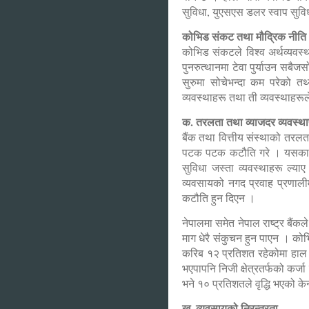
सुविधा, युएसएस डलर स्वाप सुव
कोभिड संकट तथा मौद्रिक नीति
कोभिड संकटले विश्व अर्थव्यवस्
पुनरुत्थानमा टेवा पुर्याउन सबै
सुरुमा सोचेभन्दा कम परेको तथ्
व्यवस्थाहरू तथा ती व्यवस्थाहरूल
क. तरलता तथा व्याजदर व्यवस्थ
बैंक तथा वित्तीय संस्थाको तरलत
पटक पटक कटौति गरे । यसका सा
सुविधा जस्ता व्यवस्थाहरू ल्य
व्यवसायको नगद प्रवाह प्रणाली
कटौति हुन दिएन ।
नेपालमा समेत नेपाल राष्ट्र बैं
माग धेरै संकुचन हुन पाएन । क
करिब १२ प्रतिशत रहेकोमा हाल 
भएपापनि निजी क्षेत्रतर्फको कर
भने १० प्रतिशतले वृद्धि भएको के
ख. व्यवसायको निरन्तरता