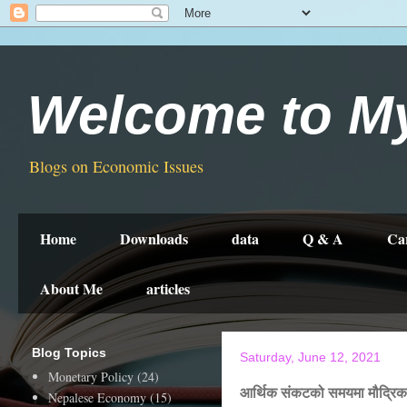
Welcome to M
Blogs on Economic Issues
Home
Downloads
data
Q & A
Ca
About Me
articles
Blog Topics
Saturday, June 12, 2021
Monetary Policy
(24)
आर्थिक संकटको समयमा मौद्रिक
Nepalese Economy
(15)