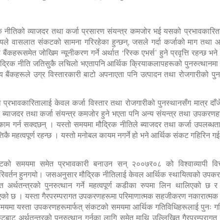
नीतिको व्याजदर तथा कर्जा प्रसारण संयन्त्र कमजोर भई यसको प्रभावकारिता
 वासलात संकटको सामना गरिरहेका हुन्छन्, जसले गर्दा कर्जाको माग तथा आपूर
ैंकहरूसमेत जोखिम न्यूनीकरण गर्ने अर्थात ‘रिस्क एभर्स’ हुने प्रवृत्ति रहन्छ 
थ मौद्रिक नीति जतिसुकै लचिलो भएतापनि आर्थिक क्रियाकलापहरूको पुनरुत्थानम
रीय बैंकहरूले उग्र विस्तारकारी बाटो अपनाएता पनि उत्पादन तथा रोजगारीको पु
।
को प्रभावकारितालाई केवल कर्जा विस्तार तथा रोजगारीको पुनस्थानसँग मात्र दाँजे
ब्याजदर तथा कर्जा संयन्त्र कमजोर हुने भएता पनि अन्य संयन्त्र तथा उपकरणहरू 
ाम गर्न सक्दछन् । यस्तो समयमा मौद्रिक नीतिले ब्याजदर तथा कर्जा उपलब्धत
्तिकै महत्वपूर्ण रहन्छ । यस्तो मनोबल कायम नगर्ने हो भने आर्थिक संकट गहिरिन गई
टको समयमा समेत प्रभावकारी बनाउन सन् २००७र०८ को विश्वाव्यापी वित्
परिवर्तन हुनगयो। जसअनुसार मौद्रिक नीतिलाई केवल आर्थिक स्थायित्वको उपकर
्त अर्थतन्त्रको पुनरुत्थान गर्ने महत्वपूर्ण कडीका रुपमा लिन थालिएको छ 
ो छ । यस्ता गैरपरम्परागत उपकरणहरूमा परिमाणात्मक सहजीकरण नकारात्मक ब्य
समयमा यस्ता उपकरणहरूमार्फत् संकटको समयमा आर्थिक गतिविधिहरूलाई पुनः गति प
बाट अर्थतन्त्रको पुनरुत्थान गर्नका लागि समेत माथि उल्लिखित गैरपरम्पर