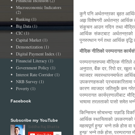
Financial Inclusion
(2)
Macroeconomic Indicators
(2)
कुनै पनि अर्थतन्त्रका बृहत आर्थि
Banking
(1)
अझ विशेषगरी अर्थतन्त्र आर्थि
Big Data
(1)
संकुचन आउन नदिन तथा मौद्रिक स
CIC
(1)
आर्थिक संकटबाट अर्थतन्त्रको प
पुनरुत्थान गर्न तथा आर्थिक वृद्
Capital Market
(1)
Demonetization
(1)
मौदिक नीतिको परम्परागत कार्यस
Digital Payment Index
(1)
Financial Literacy
(1)
परम्परागतरुपमा मौद्रिक नीतिले अर
Government Policy
(1)
अनुपात, बैंक दर, रिपो दर, खुला 
Interest Rate Corridor
(1)
व्याजदर व्यवस्थापनमार्फत आर्थिक
उपकरणहरूको प्रभावकारितामा प्र
NRB Survey
(1)
कारण व्याजदर जतिसुकै कम गरेताप
Poverty
(1)
परम्परागत कार्यप्रणालीबाट मौद्
भाषामा तरलताको पासो समेत भन्न
Facebook
किन्सियन सोचभन्दा पछाडि विकसित
आर्थिक स्थायित्वको उपकरणको रुपम
Subscribe my YouTube
महत्वपूर्ण हुन्छ’ भन्ने तर्क हो
हुन्छ’ भन्ने तर्क होस, परम्परागत