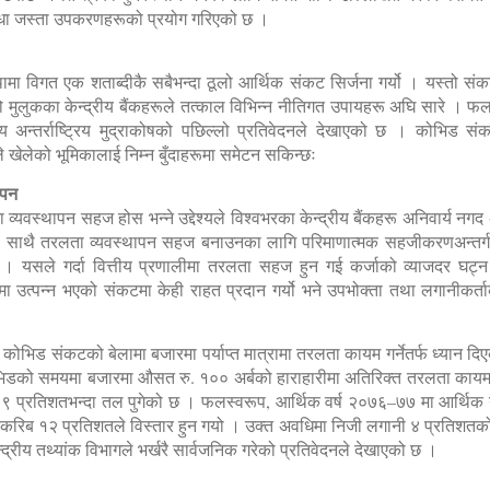
िधा जस्ता उपकरणहरूको प्रयोग गरिएको छ ।
थामा विगत एक शताब्दीकै सबैभन्दा ठूलो आर्थिक संकट सिर्जना गर्यो । यस्तो 
जसो मुलुकका केन्द्रीय बैंकहरूले तत्काल विभिन्न नीतिगत उपायहरू अघि सारे । फल
य अन्तर्राष्ट्रिय मुद्राकोषको पछिल्लो प्रतिवेदनले देखाएको छ । कोभिड संक
े खेलेको भूमिकालाई निम्न बुँदाहरूमा समेटन सकिन्छः
ापन
ा व्यवस्थापन सहज होस भन्ने उद्देश्यले विश्वभरका केन्द्रीय बैंकहरू अनिवार्य 
थै तरलता व्यवस्थापन सहज बनाउनका लागि परिमाणात्मक सहजीकरणअन्तर्गत स
ाए । यसले गर्दा वित्तीय प्रणालीमा तरलता सहज हुन गई कर्जाको व्याजदर घट्
मा उत्पन्न भएको संकटमा केही राहत प्रदान गर्यो भने उपभोक्ता तथा लगानीकर
कले कोभिड संकटको बेलामा बजारमा पर्याप्त मात्रामा तरलता कायम गर्नेतर्फ ध्यान
ोभिडको समयमा बजारमा औसत रु. १०० अर्बको हाराहारीमा अतिरिक्त तरलता कायम 
९ प्रतिशतभन्दा तल पुगेको छ । फलस्वरूप, आर्थिक वर्ष २०७६–७७ मा आर्थिक ग
्जा करिब १२ प्रतिशतले विस्तार हुन गयो । उक्त अवधिमा निजी लगानी ४ प्रतिशत
न्द्रीय तथ्यांक विभागले भर्खरै सार्वजनिक गरेको प्रतिवेदनले देखाएको छ ।