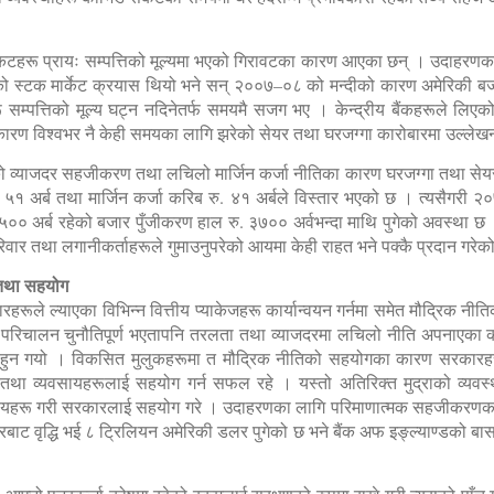
ंकटहरू प्रायः सम्पत्तिको मूल्यमा भएको गिरावटका कारण आएका छन् । उदाहरणक
 स्टक मार्केट क्रयास थियो भने सन् २००७–०८ को मन्दीको कारण अमेरिकी बज
 सम्पत्तिको मूल्य घट्न नदिनेतर्फ समयमै सजग भए । केन्द्रीय बैंकहरूले लिए
ारण विश्वभर नै केही समयका लागि झरेको सेयर तथा घरजग्गा कारोबारमा उल्लेखन
लिएको व्याजदर सहजीकरण तथा लचिलो मार्जिन कर्जा नीतिका कारण घरजग्गा तथा स
ु. ५१ अर्ब तथा मार्जिन कर्जा करिब रु. ४१ अर्बले विस्तार भएको छ । त्यसैगरी २
 अर्ब रहेको बजार पुँजीकरण हाल रु. ३७०० अर्वभन्दा माथि पुगेको अवस्था छ । य
र तथा लगानीकर्ताहरूले गुमाउनुपरेको आयमा केही राहत भने पक्कै प्रदान गरेक
य तथा सहयोग
हरूले ल्याएका विभिन्न वित्तीय प्याकेजहरू कार्यान्वयन गर्नमा समेत मौद्रिक नी
परिचालन चुनौतिपूर्ण भएतापनि तरलता तथा व्याजदरमा लचिलो नीति अपनाएक
हुन गयो । विकसित मुलुकहरूमा त मौद्रिक नीतिको सहयोगका कारण सरकारहरू
ा व्यवसायहरूलाई सहयोग गर्न सफल रहे । यस्तो अतिरिक्त मुद्राको व्यवस्थाप
ण निर्णयहरू गरी सरकारलाई सहयोग गरे । उदाहरणका लागि परिमाणात्मक सहजीकर
ट वृद्धि भई ८ ट्रिलियन अमेरिकी डलर पुगेको छ भने बैंक अफ इङ्ल्याण्डको बा