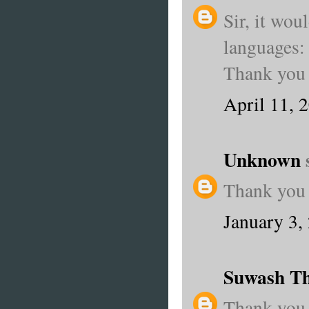
Sir, it wou
languages: 
Thank you
April 11, 
Unknown
s
Thank you 
January 3,
Suwash T
Thank you 