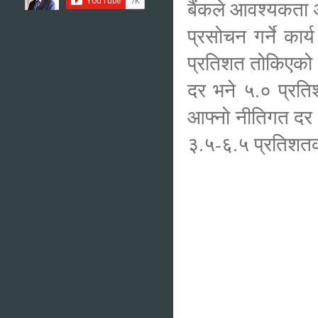
बैंकले आवश्यकता अ
प्रसोचन गर्ने कार
प्रतिशत तोकिएको 
दर भने ५.० प्रतिश
आफ्नो नीतिगत दर 
३.५-६.५ प्रतिशतको