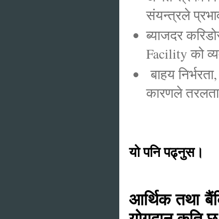
संयन्त्रले प्र
ब्याजदर करिड
Facility को व
बाहय निर्भरता
कारणले तरलताको 
यो पनि पढ्नुस।
आर्थिक तथा बैं
योगदान कति छ