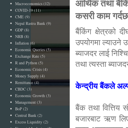
आर्थिक तथा बैकि
Macroeconomics
(12)
COVID-19
(11)
कसरी काम गर्दछ
CME
(9)
Nepal Rastra Bank
(9)
बैंकिंग क्षेत्रको 
GDP
(8)
NRB
(8)
उपयोगमा ल्याउने उ
Inflation
(6)
Economic Queries
(5)
ब्याजदर लाई निश्चि
Exchange Rate
(5)
तथा त्यस्ता ब्याजद
R and Python
(5)
Economic Crisis
(4)
Money Supply
(4)
Remittance
(4)
केन्द्रीय बैंकले अ
CBDC
(3)
Economic Growth
(3)
Management
(3)
बैंक तथा वित्तिय
BoP
(2)
Central Bank
(2)
बजारबाट ऋण लिएर 
Excess Liquidity
(2)