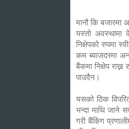
मानौ कि बजारमा अ
यस्तो अवस्थामा क
निक्षेपको रुपमा स्
कम ब्याजदरमा अन्त
बैंकमा निक्षेप रा
पाउदैन।
यसको ठिक विपरित 
भन्दा माथि जाने स
गरी बैंकिंग प्रणा