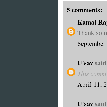
5 comments:
Kamal Raj
Thank so m
September 
U'sav
said.
This comme
April 11, 
U'sav
said.