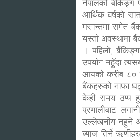
नेपालको बैंकिङ्ग 
आर्थिक वर्षको स
मसान्तमा समेत बैं
यस्तो अवस्थामा बै
। पहिलो, बैंकिङ्
उपयोग नहुँदा त्यसब
आयको करीब ८० प्र
बैंकहरुको नाफा घट्
केही समय ठप्प हुन
प्रणालीबाट लगान
उल्लेखनीय नहुने अन
ब्याज तिर्ने ऋणीह