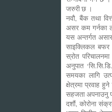
जरुरी छ ।
नवौ, बैंक तथा वित्
असर कम गर्नका ल
यस अन्तर्गत असार
साइक्लिकल बफर स
स्रोत परिचालनमा द
अनुपात ‘सि.सि.डि
समयका लागि उत्पा
क्षेत्रमा प्रवाह हु
सहजता अपनाउनु पर्
दशौं, कोरोना संक