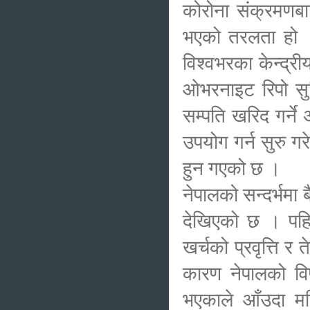
कोरोना संक्रमणबाट 
भएको तरलता हो । 
विश्वभरका केन्द्र
ओभरनाइट रिपो सु
सम्पति खरिद गर्न
उपयोग गर्न सुरु ग
हुन गएको छ ।
नेपालको सन्दर्भमा 
देखिएको छ । पहिल
खर्चको प्रवृत्ति र
कारण नेपालको विप
भएकाले आँउदा मह