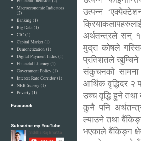
Financial Inclusion
(2)
Macroeconomic Indicators
उत्पन्न ‘एक्पेक्
(2)
Banking
(1)
क्रियाकलापहरुला
Big Data
(1)
अर्थतन्त्रले सन् १९
CIC
(1)
Capital Market
(1)
मुद्रा कोषले गर
Demonetization
(1)
Digital Payment Index
(1)
प्रतिशतले खुम्चिन
Financial Literacy
(1)
संकुचनको सामना ग
Government Policy
(1)
Interest Rate Corridor
(1)
आर्थिक वृद्धिदर २
NRB Survey
(1)
Poverty
(1)
उच्च वृद्धि हुने 
कुनै पनि अर्थतन्त
Facebook
ल्याउने तथा बैंकिङ
Subscribe my YouTube
भएकाले बैंकिङ्ग क्