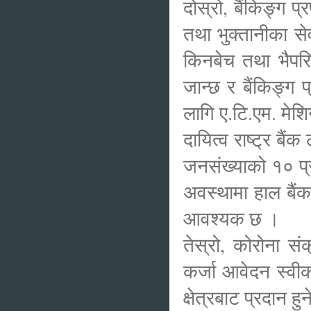
दोस्रो, बैंकिङ्ग प
तथा भुक्तानीका स
किनबेच तथा भैपरि
जान्छ र बैंकिङ्ग
लागि ए.टि.एम. मेशिन 
दायित्व राष्ट्र ब
जनसंख्याको १० प्
अवस्थामा हाल बैंक
आवश्यक छ ।
तेस्रो, कोरोना सं
कर्जा आवेदन स्वीका
क्षेत्रबाट प्रदान