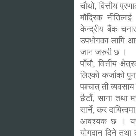
चौथो, वित्तीय प्र
मौद्रिक नीतिलाई
केन्द्रीय बैंक च
उपभोगका लागि आया
जान जरुरी छ ।
पाँचौ, वित्तीय क्ष
लिएको कर्जाको प
पश्चात् ती व्यवसाय 
छैटौं, साना तथा 
सार्ने, कर दायित्व
आवश्यक छ । यसो 
योगदान दिने तथा क