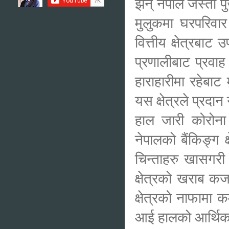
झन् नेपाल जस्तो पु
मुलुकमा घरपरिवार
वित्तीय क्षेत्रबाट
प्रणालीबाट प्रवाह
हाराहारीमा रहेबा
यस क्षेत्रले प्रदान
हाल जारी कोरोना स
नेपालको बैंकिङ्ग 
चिन्ताहरु खासगरी
क्षेत्रको खराब कर
क्षेत्रको नाफामा क
आई हालको आर्थिक पर