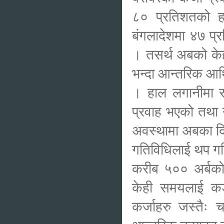
८० प्रतिशतको हा
बंगलादेशमा ४७ प्र
। तसर्थ अबको केह
भन्दा आन्तरिक आर्
। हाल लगानीमा रहे
प्रवाह भएको तथा उ
अवस्थामा अबका दिन
गतिविधिलाई थप गत
करीब ५०० अर्बको ह
केही समयलाई कडाई
कर्जाहरु जस्तैः 