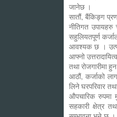
जानेछ ।
सातौं, बैंकिङ्ग प
नीतिगत उपायहरु च
सहुलियतपूर्ण कर्जा
आवश्यक छ । उत्पादन
आफ्नो उत्तरादायित
तथा रोजगारीमा हुन 
आठौं, कर्जाको ला
लिने घरपरिवार तथ
औपचारिक रुपमा मु
सहकारी क्षेत्र त
सम्भावना भने छ ।