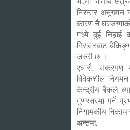
भएमा वित्तीय क्षे
निरन्तर अनुगमन 
कारण नै घरजग्गाको 
मध्ये दुई तिहाई
गिरावटबाट बैंकिङ्
जरुरी छ ।
एघारौ, संक्रमण 
विवेकशील नियमन खुक
केन्द्रीय बैंकले ध
गुणस्तरमा पर्ने प
नियामकीय निकाय
अन्तमा,