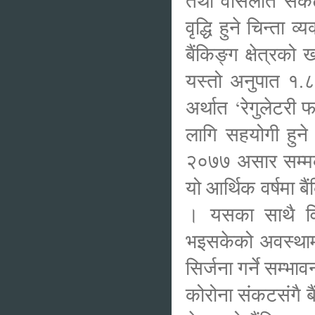
तथा वासलात संकट’ 
वृद्धि हुने चिन्ता
बैंकिङ्ग क्षेत्र
यस्तो अनुपात १.८
अर्थात ‘रेगुलेटर
लागि सहयोगी हुने 
२०७७ असार सम्मका 
यो आर्थिक वर्षमा ब
। यसका साथै वित्
भइसकेको अवस्थामा
सिर्जना गर्ने सम्भा
कोरोना संकटसंगै ब