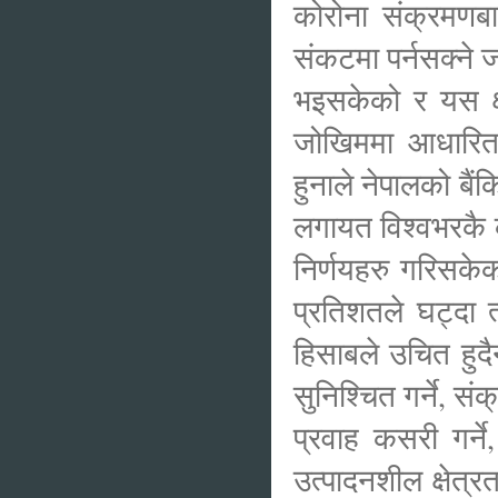
कोरोना संक्रमणबाट
संकटमा पर्नसक्ने 
भइसकेको र यस क्
जोखिममा आधारित स
हुनाले नेपालको बैं
लगायत विश्वभरकै के
निर्णयहरु गरिसके
प्रतिशतले घट्दा 
हिसाबले उचित हुद
सुनिश्चित गर्ने, स
प्रवाह कसरी गर्ने
उत्पादनशील क्षेत्र