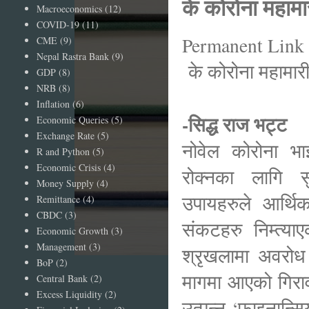
के कोरोना महामा
Macroeconomics
(12)
COVID-19
(11)
Permanent Link 
CME
(9)
Nepal Rastra Bank
(9)
के कोरोना महामारी
GDP
(8)
NRB
(8)
Inflation
(6)
-सिद्ध राज भट्ट
Economic Queries
(5)
Exchange Rate
(5)
नोवेल कोरोना भ
R and Python
(5)
Economic Crisis
(4)
रोक्नका लागि 
Money Supply
(4)
उपायहरुले आर्थ
Remittance
(4)
CBDC
(3)
संकटहरु निम्त्या
Economic Growth
(3)
Management
(3)
श्रृखलामा अवरोध 
BoP
(2)
मागमा आएको गिराव
Central Bank
(2)
Excess Liquidity
(2)
उत्पन्न ‘फाइनान्स