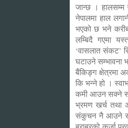
जान्छ । हालसम्म 
नेपालमा हाल लगान
भएको छ भने करीब
लम्बिदै गएमा यस्
‘वासलात संकट’ सिर्
घटाउने सम्भावना भए
बैंकिङ्ग क्षेत्रमा
कि भन्ने हो । स्वाभ
कमी आउन सक्ने सम्
भ्रमण खर्च तथा अ
संकुचन नै आउने स
बराबरको कर्जा प्रव