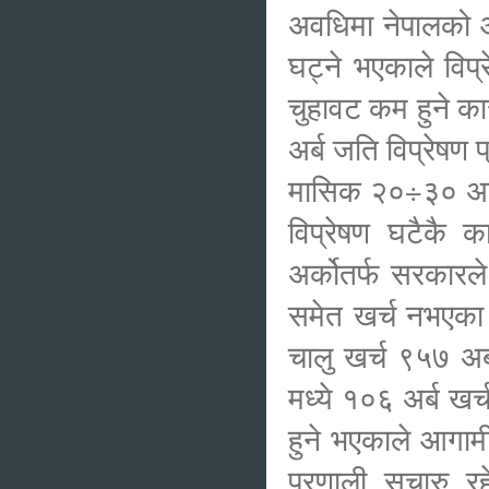
अवधिमा नेपालको आय
घट्ने भएकाले विप
चुहावट कम हुने क
अर्ब जति विप्रेषण
मासिक २०÷३० अर्
विप्रेषण घटैकै क
अर्कोतर्फ सरकारले
समेत खर्च नभएका 
चालु खर्च ९५७ अर
मध्ये १०६ अर्ब खर्
हुने भएकाले आगामी 
प्रणाली सुचारु र