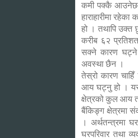
कमी पक्कै आउनेछ ।
हाराहारीमा रहेका
हो । तथापि उक्त छ
करीब ६२ प्रतिशत ह
सक्ने कारण घट्ने
अवस्था छैन ।
तेस्रो कारण चाहिँ
आय घट्नु हो । यस
क्षेत्रको कुल आय 
बैंकिङ्ग क्षेत्रमा 
। अर्थतन्त्रमा घर
घरपरिवार तथा व्यव