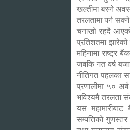
खल्तीमा बस्ने अव
तरलतामा पर्न सक्ने 
चनाखो रहदै आएको
प्रतिशतमा झारेको 
महिनामा राष्ट्र ब
जबकि गत वर्ष बजा
नीतिगत पहलका साथ
प्रणालीमा ५० अर्
भविश्यमै तरलता सं
यस महामारीबाट बैं
सम्पत्तिको गुणस्त