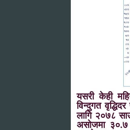
यसरी केही महि
विन्दुगत वृद्धि
लागि २०७८ साउन
असोजमा ३०.७ प