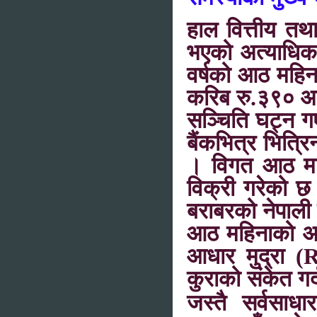
हाल वित्तीय तथा
भएको अत्याधिक 
वर्षको आठ महिन
करिब रु.३९० अर्
सञ्चिति घट्न गए
बैंकभित्र भित्र
। विगत आठ महिन
विक्री गरेको 
बराबरको नेपाली म
आठ महिनाको अवध
आधार मुद्रा (
कुराको संकेत गर्
जस्तै सर्वसाधा