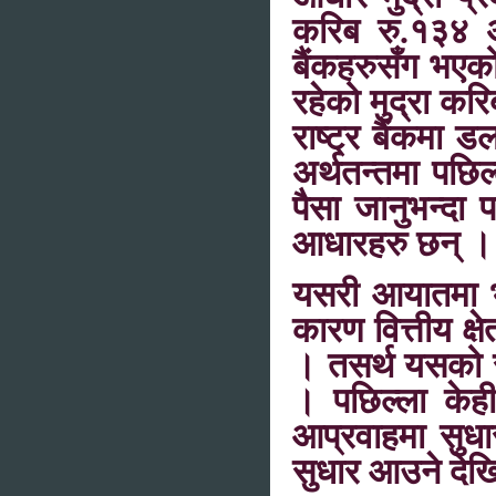
करिब रु.१३४ अ
बैंकहरुसँग भएको
रहेको मुद्रा क
राष्ट्र बैंकमा 
अर्थतन्तमा पछि
पैसा जानुभन्दा
आधारहरु छन् ।
यसरी आयातमा भ
कारण वित्तीय क्ष
। तसर्थ यसको स
। पछिल्ला केही
आप्रवाहमा सुधा
सुधार आउने देख