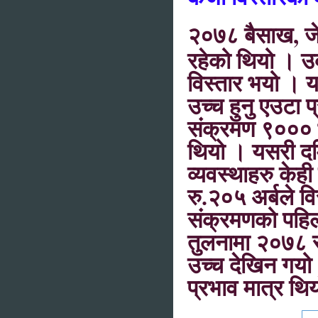
,
२०७८ बैसाख
ज
रहेको थियो । उक
विस्तार भयो । 
उच्च हुनु एउटा
संक्रमण ९००० भ
थियो । यसरी दम
व्यवस्थाहरु केह
रु.२०५ अर्बले 
संक्रमणको पहिल
तुलनामा २०७८ सा
उच्च देखिन गयो 
प्रभाव मात्र थ