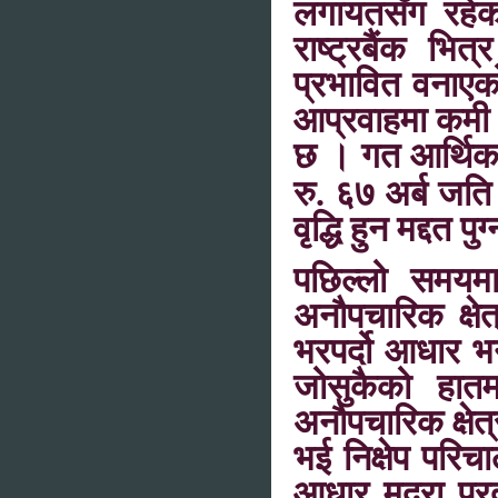
लगायतसँग रहेको
राष्ट्रबैंक भित
प्रभावित वनाएको
आप्रवाहमा कमी 
छ । गत आर्थिक व
रु.
६७ अर्ब जति 
वृद्धि हुन मद्दत पु
पछिल्लो समयम
अनौपचारिक क्षेत
भरपर्दो आधार भन
जोसुकैको हातम
अनौपचारिक क्षेत्
भई निक्षेप परिच
आधार मुद्रा प्र