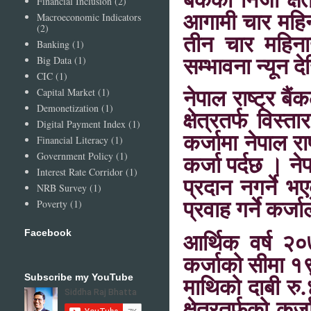
बैंकको निजी क्षे
Financial Inclusion
(2)
Macroeconomic Indicators
आगामी चार महिना
(2)
तीन चार महिनायता
Banking
(1)
Big Data
(1)
सम्भावना न्यून द
CIC
(1)
Capital Market
(1)
नेपाल राष्ट्र बैं
Demonetization
(1)
क्षेत्रतर्फ विस
Digital Payment Index
(1)
कर्जामा नेपाल राष
Financial Literacy
(1)
Government Policy
(1)
कर्जा पर्दछ । नेप
Interest Rate Corridor
(1)
प्रदान नगर्ने भ
NRB Survey
(1)
Poverty
(1)
प्रवाह गर्ने कर्
Facebook
आर्थिक वर्ष २
कर्जाको सीमा १९
Subscribe my YouTube
माथिको दाबी रु.
क्षेत्रतर्फको कर