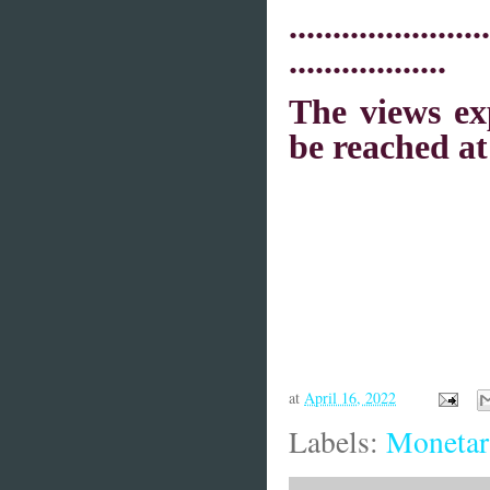
.......................
..................
The views ex
be reached a
at
April 16, 2022
Labels:
Monetar