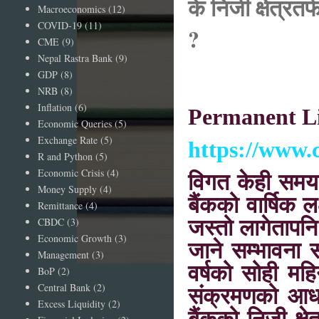
के निजी क्षेत्रतर
Macroeconomics
(12)
COVID-19
(11)
?
CME
(9)
Nepal Rastra Bank
(9)
GDP
(8)
NRB
(8)
Inflation
(6)
Permanent L
Economic Queries
(5)
Exchange Rate
(5)
https://www.
R and Python
(5)
Economic Crisis
(4)
विगत केही समययत
Money Supply
(4)
बैंकको वार्षिक 
Remittance
(4)
CBDC
(3)
जस्तो लागेतापनि 
Economic Growth
(3)
जाने सम्भावना 
Management
(3)
वर्षको सोही महि
BoP
(2)
Central Bank
(2)
संक्रमणको आधा
Excess Liquidity
(2)