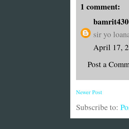
1 comment:
bamrit43
sir yo loa
April 17, 
Post a Comm
Newer Post
Subscribe to:
Po