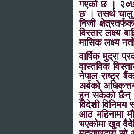
गएको छ । २०७८ 
छ । तसर्थ चालु 
निजी क्षेत्रतर्
विस्तार लक्ष्य ब
मासिक लक्ष्य नतो
वार्षिक मुद्रा प
वास्तविक विस्ता
नेपाल राष्ट्र ब
अर्बको अधिकत्त
हुन सकेको छैन् 
विदेशी विनिमय स
आठ महिनामा मौद्
भएकोमा खुद वैदे
मुद्राप्रदाय सो