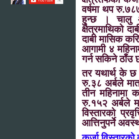
वर्षमा थप रु.७८
हुन्छ । चालु आ
क्षेत्रमाथिको द
दाबी मासिक करिब 
आगामी ४ महिनामा
गर्न सकिने ठाँउ
तर यथार्थ के छ
रु.३८ अर्बले मात
तीन महिनामा कर्
रु.१५२ अर्बले म
विस्तारको प्रवृत
आत्तिनुपर्ने अवस
कर्जा विस्तारको 