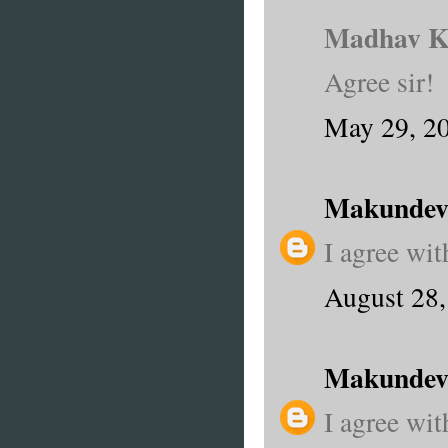
Madhav Kh
Agree sir!
May 29, 2
Makundev
I agree wi
August 28,
Makundev
I agree wi