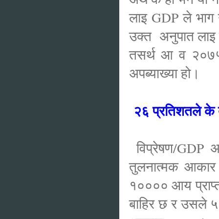
लाइ GDP ले भाग ग
उक्त अनुपात लाइ त
तसर्थ आ व २०७५/
अपब्याख्या हो।
२६ प्रतिशतले के
विप्रेषण/GDP अनु
तुलनात्मक आकार 
१०००० आय प्राप्
बाहिर छ र उसले ५