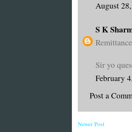
August 28,
S K Shar
Remittance 
Sir yo quest
February 4
Post a Comm
Newer Post