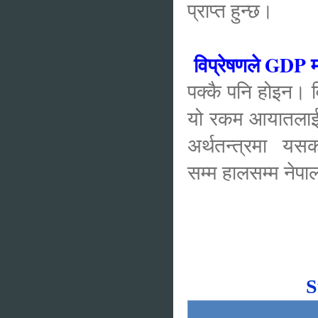
प्राप्त हुन्छ।
विप्रेषणले GDP मा
पक्कै पनि होइन। 
यो रकम आयातलाई प
अर्थतन्त्रमा यसक
सम्म हालसम्म नेप
S