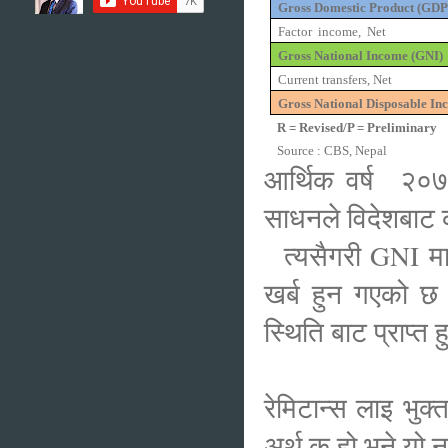
Gross Domestic Product (GDP
Factor
income,
Net
Gross National Income (GNI)
Current transfers, Net
Gross National Disposable I
R = Revised/P = Preliminary
Source : CBS, Nepal
आर्थिक वर्ष २०७
साधनले विदेशबाट 
त्यसैगरी GNI मा 
खर्ब हुन गएको छ
स्थिति बाट प्राप्त 
रेमिटान्स लाइ भु
अर्थ क हो भने यो 