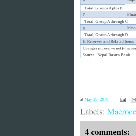
Total, Groups A plus B
Fina
C
Total, Group A through C
Misce
D.
Total, Group A through D
E. Reserves and Related Items
Changes in reserve net (- incre
Source : Nepal Rastra Bank
at
May 29, 2019
Labels:
Macroec
4 comments: