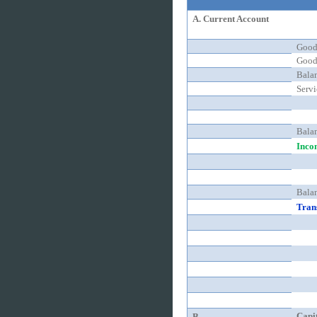
A. Current Account
Goods
Goods
Bala
Servi
Bala
Inco
Bala
Trans
Capit
B