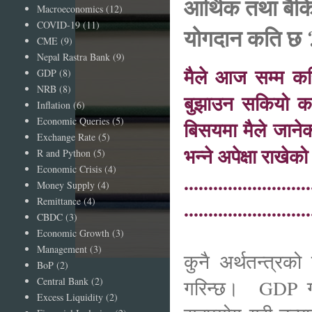
आर्थिक तथा बैकि
Macroeconomics
(12)
COVID-19
(11)
योगदान कति छ 
CME
(9)
Nepal Rastra Bank
(9)
मैले आज सम्म कर
GDP
(8)
NRB
(8)
बुझाउन सकियो कत
Inflation
(6)
Economic Queries
(5)
बिसयमा मैले जानेक
Exchange Rate
(5)
भन्ने अपेक्षा राखे
R and Python
(5)
Economic Crisis
(4)
..........................
Money Supply
(4)
Remittance
(4)
..........................
CBDC
(3)
Economic Growth
(3)
Management
(3)
कुनै अर्थतन्त्रक
BoP
(2)
Central Bank
(2)
गरिन्छ। GDP गणन
Excess Liquidity
(2)