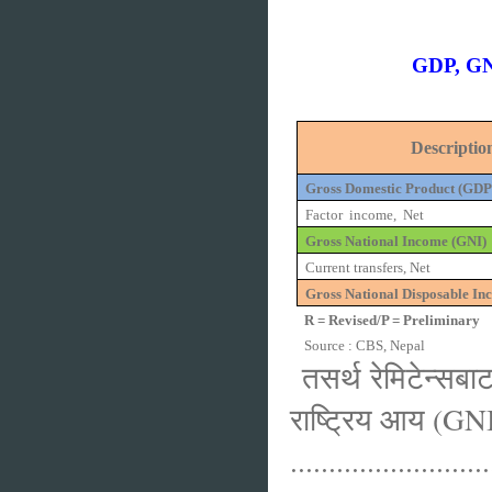
GDP, GNI
Descri
Gross Domestic Product (GDP
Factor
income,
Net
Gross National Income (GNI)
Current transfers, Net
Gross National Disposable I
R = Revised/P = Preliminary
Source : CBS, Nepal
तसर्थ रेमिटेन्सब
राष्ट्रिय आय (GN
..........................