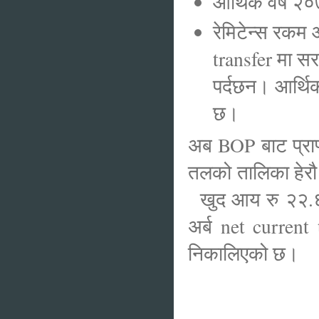
आर्थिक वर्ष २
रेमिटेन्स रकम
transfer मा सरक
पर्दछन। आर्थि
छ।
अब BOP बाट प्राप
तलको तालिका हेरौ
खुद आय रु २२.६ 
अर्ब net current
निकालिएको छ।