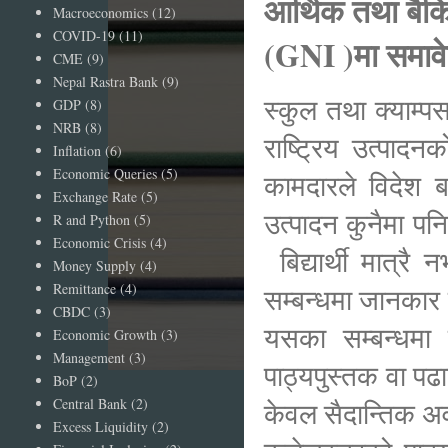
आर्थिक तथा बैकि
Macroeconomics
(12)
COVID-19
(11)
(GNI )मा समावे
CME
(9)
Nepal Rastra Bank
(9)
स्कुल तथा क्याम्प
GDP
(8)
NRB
(8)
राष्ट्रिय उत्पादन
Inflation
(6)
Economic Queries
(5)
कामदारले विदेश ब
Exchange Rate
(5)
उत्पादन कुनैमा पनि
R and Python
(5)
Economic Crisis
(4)
बिद्यार्थी मात्रै
Money Supply
(4)
Remittance
(4)
सम्बन्धमा जानकार
CBDC
(3)
यसका सम्बन्धमा
Economic Growth
(3)
Management
(3)
पाठ्यपुस्तक वा पढ
BoP
(2)
Central Bank
(2)
केवल सैदान्तिक अव
Excess Liquidity
(2)