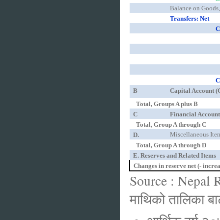
Balance on Goods,
Transfers: Net
C
C
B
Capital Account (
Total, Groups A plus B
C
Financial Accoun
Total, Group A through C
Miscellaneous Ite
D.
Total, Group A through D
E. Reserves and Related Items
Changes in reserve net (- incre
Source : Nepal
माथिको तालिका बाट