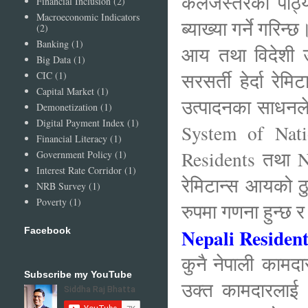
कलेजस्तरको पा
Financial Inclusion
(2)
Macroeconomic Indicators
ब्याख्या गर्ने गरि
(2)
Banking
(1)
आय तथा विदेशी उ
Big Data
(1)
सरसर्ती हेर्दा रे
CIC
(1)
Capital Market
(1)
उत्पादनका साधनले
Demonetization
(1)
Digital Payment Index
(1)
System of Nat
Financial Literacy
(1)
Residents तथा No
Government Policy
(1)
Interest Rate Corridor
(1)
रेमिटान्स आयको 
NRB Survey
(1)
Poverty
(1)
रुपमा गणना हुन्छ
Nepali Residen
Facebook
कुनै नेपाली कामद
Subscribe my YouTube
उक्त कामदारलाई 