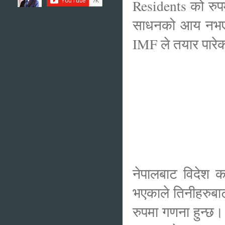
Residents को रुप
साधनको आय नभएर 
IMF ले तयार पारे
नेपालबाट विदेश क
भएकाले तिनीहरुबाट
रुपमा गणना हुन्छ।