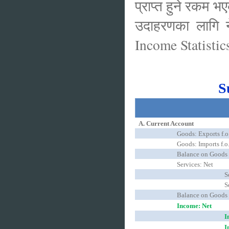
प्राप्त हुने रकम 
उदाहरणका लागि न
Income Statistics
S
A. Current Account
Goods: Exports f.o
Goods: Imports f.o
Balance on Goods
Services: Net
S
S
Balance on Goods 
Income: Net
I
I