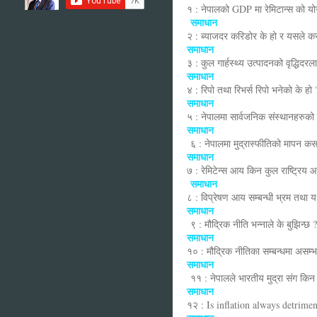
१ : नेपालको GDP मा रेमिटान्स को 
समाधान
२ : ब्याजदर करिडोर के हो र यसले क
समाधान
३ : कुल गार्हस्थ्य उत्पादनको वृद्धिद
समाधान
४ : रिपो तथा रिभर्स रिपो भनेको के ह
समाधान
५ : नेपालमा सार्वजनिक संस्थानहरुको 
समाधान
६ : नेपालमा मुद्रास्फीतिको मापन कस
समाधान
७ : रेमिटेन्स आय किन कुल राष्ट्रिय
समाधान
८ : विप्रेषण आय सम्बन्धी भ्रम तथा य
समाधान
९ : मौद्रिक नीति भन्नाले के बुझिन्छ ?
समाधान
१० : मौद्रिक नीतिका सम्बन्धमा असम्भ
समाधान
११ : नेपालले भारतीय मुद्रा संग किन 
समाधान
१२ : Is inflation always detrime