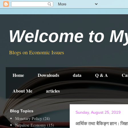
Welcome to M
Blogs on Economic Issues
Home
Downloads
data
Q & A
Ca
About Me
articles
Blog Topics
Sunday, August 25, 2019
Monetary Policy
(24)
आर्थिक तथा बैकिङ्ग ज्ञान : जिज्ञ
Nepalese Economy
(15)