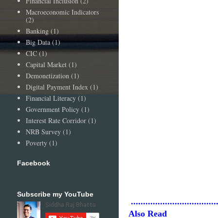
Financial Inclusion
(2)
Macroeconomic Indicators
(2)
Banking
(1)
Big Data
(1)
CIC
(1)
Capital Market
(1)
Demonetization
(1)
Digital Payment Index
(1)
Financial Literacy
(1)
Government Policy
(1)
Interest Rate Corridor
(1)
NRB Survey
(1)
Poverty
(1)
Facebook
Subscribe my YouTube
....................................
Also Read