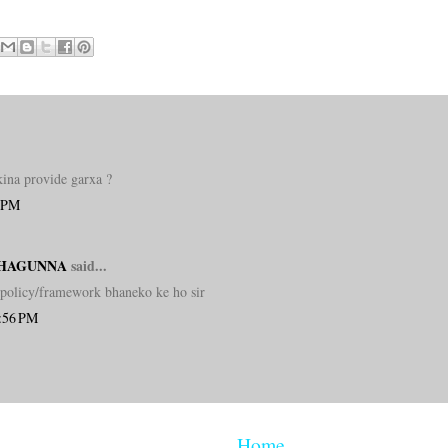
kina provide garxa ?
8 PM
THAGUNNA
said...
 policy/framework bhaneko ke ho sir
8:56 PM
Home