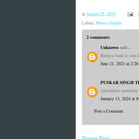
at
August 25, 2019
Labels:
Money Supply
2 comments:
Unknown
said...
Banijya bank le loan 
June 21, 2021 at 2:2
PUSKAR SINGH 
Alternative monetary
January 13, 2024 at 
Post a Comment
Newer Post