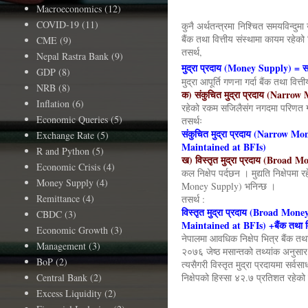
Macroeconomics
(12)
मुद्रा प्र
COVID-19
(11)
कुनै अर्थतन्त्रमा निश्चित समयविन्दु
बैंक तथा वित्तीय संस्थामा कायम रहेको 
CME
(9)
तसर्थ,
Nepal Rastra Bank
(9)
मुद्रा प्रदाय (Money Supply) = 
GDP
(8)
मुद्रा आपूर्ति गणना गर्दा बैंक तथा वित्
NRB
(8)
क) संकुचित मुद्रा प्रदाय (Narr
Inflation
(6)
रहेको रकम सजिलैसंग नगदमा परिणत गर
Economic Queries
(5)
तसर्थः
संकुचित मुद्रा प्रदाय (Narrow Mo
Exchange Rate
(5)
Maintained at BFIs)
R and Python
(5)
ख) विस्तृत मुद्रा प्रदाय (Broad 
Economic Crisis
(4)
कल निक्षेप पर्दछन । मुद्यति निक्षे
Money Supply
(4)
Money Supply) भनिन्छ ।
Remittance
(4)
तसर्थ :
विस्तृत मुद्रा प्रदाय (Broad Mone
CBDC
(3)
Maintained at BFIs) +बैंक तथा व
Economic Growth
(3)
नेपालमा आवधिक निक्षेप भित्र बैंक तथा
Management
(3)
२०७६ जेष्ठ मसान्तको तथ्यांक अनुसार
BoP
(2)
त्यसैगरी विस्तृत मुद्रा प्रदायमा सर
Central Bank
(2)
निक्षेपको हिस्सा ४२.७ प्रतिशत रहेक
Excess Liquidity
(2)