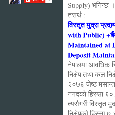
Supply) भनिन्छ 
तसर्थ :
विस्तृत मुद्रा प
with Public) +बैं
Maintained at BF
Deposit Mainta
नेपालमा आवधिक निक्
निक्षेप तथा कल निक
२०७६ जेष्ठ मसान्त
नगदको हिस्सा ६०.७
त्यसैगरी विस्तृत 
निक्षेपको हिस्सा 