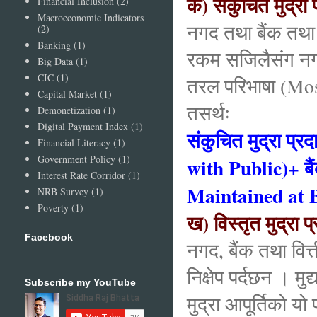
क) संकुचित मुद्
Financial Inclusion
(2)
Macroeconomic Indicators
नगद तथा बैंक तथा व
(2)
Banking
(1)
रकम सजिलैसंग नगदम
Big Data
(1)
CIC
(1)
तरल परिभाषा (Mo
Capital Market
(1)
तसर्थः
Demonetization
(1)
Digital Payment Index
(1)
संकुचित मुद्रा 
Financial Literacy
(1)
Government Policy
(1)
with Public)+ बै
Interest Rate Corridor
(1)
Maintained at 
NRB Survey
(1)
Poverty
(1)
ख) विस्तृत मुद्र
Facebook
नगद, बैंक तथा वित्त
निक्षेप पर्दछन । म
Subscribe my YouTube
मुद्रा आपूर्तिको