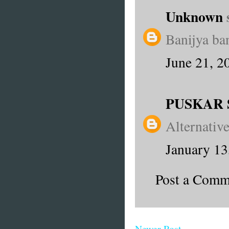
Unknown
s
Banijya ban
June 21, 2
PUSKAR 
Alternativ
January 13
Post a Comm
Newer Post