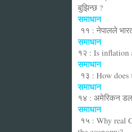
बुझिन्छ ?
समाधान
११ : नेपालले भारत
समाधान
१२ : Is inflatio
समाधान
१३ : How does 
समाधान
१४ : अमेरिकन डलर 
समाधान
१५ : Why real G
the economy?