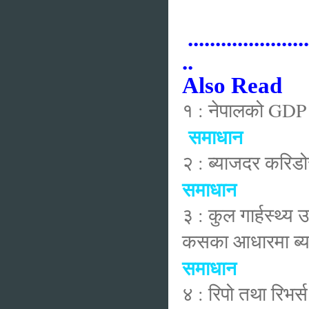
......................
..
Also Read
१ : नेपालको GDP 
समाधान
२ : ब्याजदर करिड
समाधान
३ : कुल गार्हस्थ्य 
कसका आधारमा ब्यक्
समाधान
४ : रिपो तथा रिभर