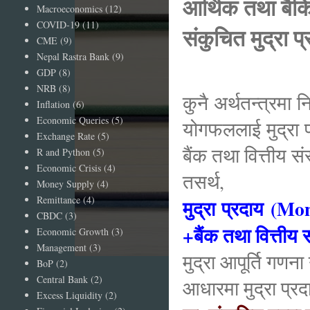
आर्थिक तथा बैकिङ
Macroeconomics
(12)
COVID-19
(11)
संकुचित मुद्रा प
CME
(9)
Nepal Rastra Bank
(9)
मुद्र
GDP
(8)
NRB
(8)
कुनै अर्थतन्त्रमा न
Inflation
(6)
Economic Queries
(5)
योगफललाई मुद्रा 
Exchange Rate
(5)
बैंक तथा वित्तीय सं
R and Python
(5)
Economic Crisis
(4)
तसर्थ,
Money Supply
(4)
Remittance
(4)
मुद्रा प्रदाय (
CBDC
(3)
+बैंक तथा वित्तीय 
Economic Growth
(3)
Management
(3)
मुद्रा आपूर्ति गणना 
BoP
(2)
Central Bank
(2)
आधारमा मुद्रा प्रद
Excess Liquidity
(2)