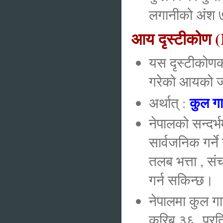
लगानीको अंश
आय दृस्टीकोण
यस दृस्टीकोणका
गरेको आयको ज
कुल गा
अर्थात् :
नेपालको सन्दर्
सार्वजनिक गर्ने
तलब भत्ता , स
गर्न सकिन्छ।
नेपालमा कुल गा
करिब ३६ प्रति