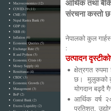
आर्थिक तथा बैकिङ
Macroeconomics
(12)
COVID-19
(11)
संरचना कस्तो छ
CME
(9)
Nepal Rastra Bank
(9)
GDP
(8)
NRB
(8)
नेपालको कुल गार्हस
Inflation
(6)
Economic Queries
(5)
:
Exchange Rate
(5)
R and Python
(5)
उत्पादन दृस्ट
Economic Crisis
(4)
Money Supply
(4)
क्षेत्रगत रुपमा
Remittance
(4)
छ। मुलुकको कुल
CBDC
(3)
Economic Growth
(3)
योगदान बढ्दै 
Management
(3)
BoP
(2)
आर्थिक वर्ष २
Central Bank
(2)
Excess Liquidity
(2)
प्रतिशत, उद्य