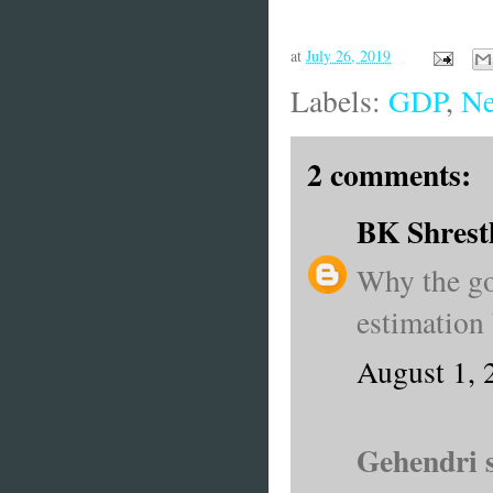
at
July 26, 2019
Labels:
GDP
,
Ne
2 comments:
BK Shrest
Why the go
estimation
August 1, 
Gehendri s