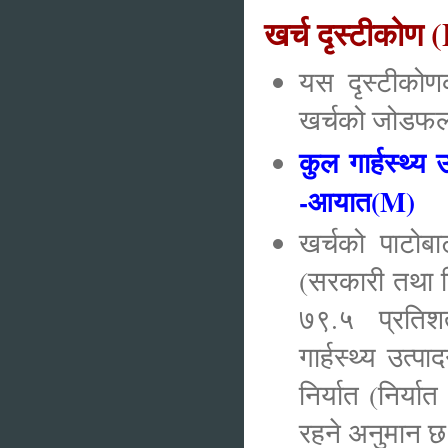
खर्च दृस्टीको
यस दृस्टीकोण
खर्चको जोडफलक
कुल गार्हस्थ्
-आयात(M)
खर्चको पाटोबा
(सरकारी तथा न
७९.५ प्रतिशत
गार्हस्थ्य उत
निर्यात (निर्य
रहने अनुमा