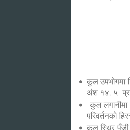
कुल उपभोगमा 
अंश १४. ५ प
कुल लगानीमा क
परिवर्तनको हि
कुल स्थिर पुँ