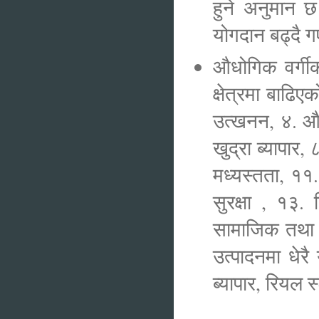
हुने अनुमान छ
योगदान बढ्दै ग
औधोगिक वर्गी
क्षेत्रमा बाढ
उत्खनन, ४. औध
खुद्रा ब्यापार,
मध्यस्तता, ११
सुरक्षा , १३.
सामाजिक तथा ब
उत्पादनमा धेरै
ब्यापार, रियल 