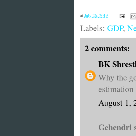
at
July 26, 2019
Labels:
GDP
,
Ne
2 comments:
BK Shrest
Why the go
estimation
August 1, 
Gehendri s