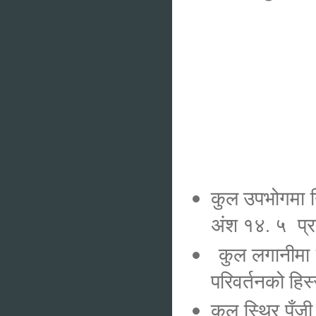
कुल उपभोगमा 
अंश १४. ५ प
कुल लगानीमा क
परिवर्तनको हि
कुल स्थिर पुँ