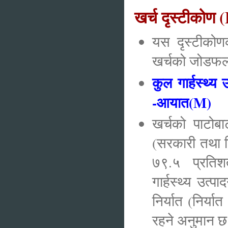
खर्च दृस्टीको
यस दृस्टीकोण
खर्चको जोडफलक
कुल गार्हस्थ्
-आयात(M)
खर्चको पाटोबा
(सरकारी तथा न
७९.५ प्रतिशत
गार्हस्थ्य उत
निर्यात (निर्य
रहने अनुमा