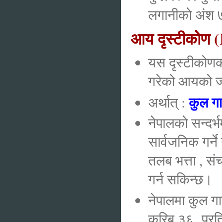
लगानीको अंश
आय दृस्टीकोण
यस दृस्टीकोणका
गरेको आयको ज
कुल गा
अर्थात् :
नेपालको सन्दर्
सार्वजनिक गर्ने
तलब भत्ता , स
गर्न सकिन्छ।
नेपालमा कुल गा
करिब ३६ प्रति