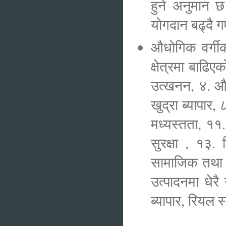
हुने अनुमान छ
योगदान बढ्दै ग
औधोगिक वर्गी
क्षेत्रमा बाढ
उत्खनन, ४. औध
खुद्रा ब्यापार,
मध्यस्तता, ११
सुरक्षा , १३.
सामाजिक तथा ब
उत्पादनमा धेरै
ब्यापार, रियल 