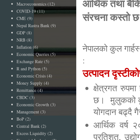
आर्थिक तथा बैकिङ
Macroeconomics
(12)
COVID-19
(11)
संरचना कस्तो छ
CME
(9)
Nepal Rastra Bank
(9)
GDP
(8)
NRB
(8)
नेपालको कुल गार्हस
Inflation
(6)
Economic Queries
(5)
:
Exchange Rate
(5)
R and Python
(5)
उत्पादन दृस्ट
Economic Crisis
(4)
Money Supply
(4)
क्षेत्रगत रुपमा
Remittance
(4)
छ। मुलुकको कुल
CBDC
(3)
Economic Growth
(3)
योगदान बढ्दै 
Management
(3)
BoP
(2)
आर्थिक वर्ष २
Central Bank
(2)
Excess Liquidity
(2)
प्रतिशत, उद्य