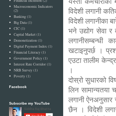
यस्ता कर्मचारीको म
Financial Inclusion
(2)
Macroeconomic Indicators
विदेशी लगानी कतिक
(2)
Banking
(1)
विदेशी लगानीका बा
Big Data
(1)
CIC
(1)
भने उद्योग सेवा र 
Capital Market
(1)
लगानीसम्बन्धी 
Demonetization
(1)
Digital Payment Index
(1)
खटाइनुपर्छ । प्र
Financial Literacy
(1)
एउटा तालीम केन्द्र
Government Policy
(1)
Interest Rate Corridor
(1)
।
NRB Survey
(1)
Poverty
(1)
दोस्रो सुधारको वि
Facebook
लिन सामान्यतया च
लगानी ऐनअनुसार स्
Subscribe my YouTube
छैन । विदेशी लगान