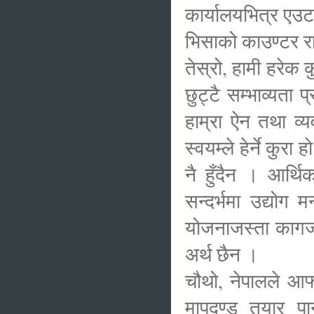
कार्यालयभित्र एउट
भिसाको काउण्टर रा
तेस्रो, हामी हरेक क
छुट्टै सम्भाव्यता 
हाम्रा ऐन तथा व्य
स्वयम्ले हेर्ने कुर
नै हुँदैन । आर्थि
सन्दर्भमा उद्योग म
योजनाजस्ता कागजहर
अर्थ छैन ।
चौथो, नेपालले आफ्
मापदण्ड तयार पान