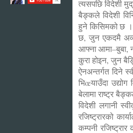
त्यसपछि विदेशी मुद्र
बैङ्कले विदेशी विन
हुने किसिमको छ । अ
छ, जुन एकदमै अव्य
आफ्ना आमा–बुबा, न
कुरा होइन, जुन बैङ
ऐनअन्तर्गत दिने स
भिœयाउँदा उद्योग 
बेलामा राष्ट्र बैङ
विदेशी लगानी स्वी
रजिष्ट्रारको कार्
कम्पनी रजिष्ट्रार 