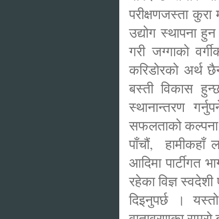
परीक्षणजस्ता कुरा
उद्योग स्थापना हु
गरी जग्गाको वर्गी
करिडोरको अर्थ छै
बस्ती विकास हुन्छ
स्थानान्तरण गर्
सफलताको कल्पना ग
पाँचौं, हामीकहाँ ल
आदिमा पार्टीगत भा
रहेका विज्ञ स्वदेशी
दिइनुपर्छ । यस्त
वातावरणका राम्रो 