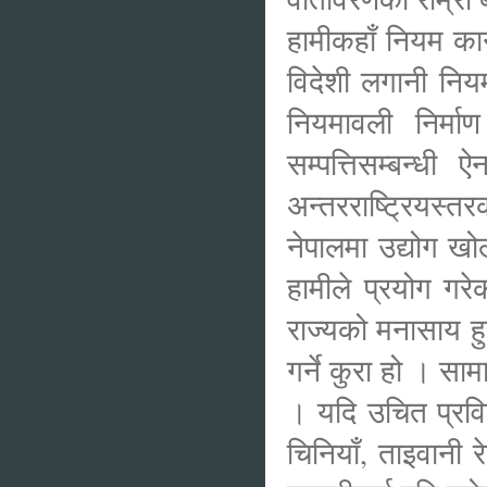
हामीकहाँ नियम क
विदेशी लगानी निय
नियमावली निर्मा
सम्पत्तिसम्बन्ध
अन्तरराष्ट्रियस्तर
नेपालमा उद्योग खोल
हामीले प्रयोग गरे
राज्यको मनासाय हुन
गर्ने कुरा हो । साम
। यदि उचित प्रविध
चिनियाँ, ताइवानी र