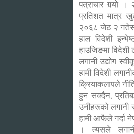
पत्राचार गर्‍यो 
प्रतिशत मात्र ख
२०६८ जेठ २ गतेसम्
हाल विदेशी इन्भे
हाउजिङमा विदेशी 
लगानी उद्योग स्वीक
हामी विदेशी लगानीक
क्रियाकलापले नीति
हुन सक्दैन, प्रति
उनीहरूको लगानी सुर
हामी आफैले गर्दा न
। त्यसले लगान