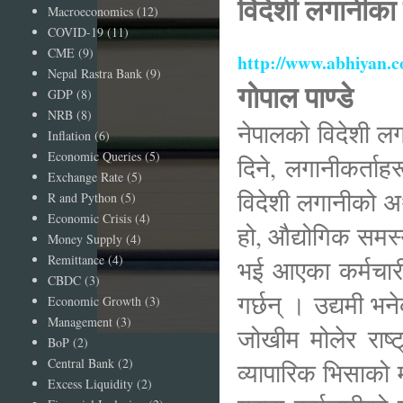
विदेशी लगानीका ला
Macroeconomics
(12)
COVID-19
(11)
CME
(9)
http://www.abhiyan.
Nepal Rastra Bank
(9)
गोपाल पाण्डे
GDP
(8)
NRB
(8)
नेपालको विदेशी लग
Inflation
(6)
Economic Queries
(5)
दिने, लगानीकर्ताहर
Exchange Rate
(5)
विदेशी लगानीको अर्
R and Python
(5)
Economic Crisis
(4)
हो, औद्योगिक समस्य
Money Supply
(4)
Remittance
(4)
भई आएका कर्मचारी 
CBDC
(3)
गर्छन् । उद्यमी भ
Economic Growth
(3)
Management
(3)
जोखीम मोलेर राष्ट्
BoP
(2)
Central Bank
(2)
व्यापारिक भिसाको 
Excess Liquidity
(2)